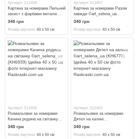
Артикул: 312409
Артикул: 312407
Картина за номерами Пильний
Картина за номерами Разом
захист з фарбами металік
завжди ©art_selena_ua
©art_selena_ua (KH6947)
(KH6944) Ідейка 40 х 50 см
340 грн
340 грн
Ідейка 40 х 50 см
Розмір картини
40 х 50 см
Розмір картини
40 х 50 см
Артикул: 312406
Артикул: 312403
Розмальовки за номерами
Розмальовки за номерами
Качина родина на світанку
Дятел на калині
©art_selena_ua (KH6939)
©art_selena_ua (KH6778)
340 грн
340 грн
Ідейка 40 х 50 см
Ідейка 40 х 50 см
Розмір картини
40 х 50 см
Розмір картини
40 х 50 см