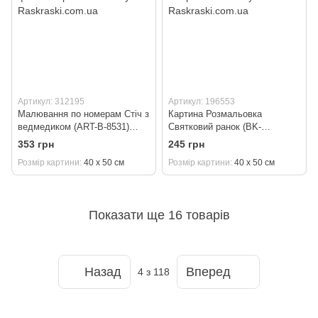
Артикул: 312195
Артикул: 196553
Малювання по номерам Стіч з
Картина Розмальовка
ведмедиком (ART-B-8531)
Святковий ранок (BK-
Artissimo 40 х 50 см
GX32890) 40 х 50 см
353 грн
245 грн
Розмір картини
40 х 50 см
Розмір картини
40 х 50 см
Показати ще 16 товарів
Назад
Вперед
4
з 118