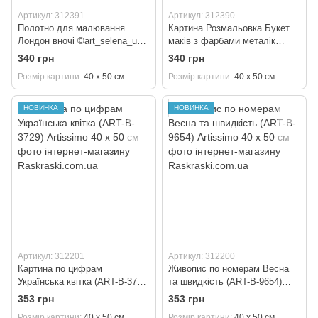
Артикул: 312391
Артикул: 312390
Полотно для малювання
Картина Розмальовка Букет
Лондон вночі ©art_selena_ua
маків з фарбами металік
(KH3662) Ідейка 40 х 50 см
©art_selena_ua (KH3328)
340 грн
340 грн
Ідейка 40 х 50 см
Розмір картини
40 х 50 см
Розмір картини
40 х 50 см
НОВИНКА
НОВИНКА
Артикул: 312201
Артикул: 312200
Картина по цифрам
Живопис по номерам Весна
Українська квітка (ART-B-3729)
та швидкість (ART-B-9654)
Artissimo 40 х 50 см
Artissimo 40 х 50 см
353 грн
353 грн
Розмір картини
40 х 50 см
Розмір картини
40 х 50 см