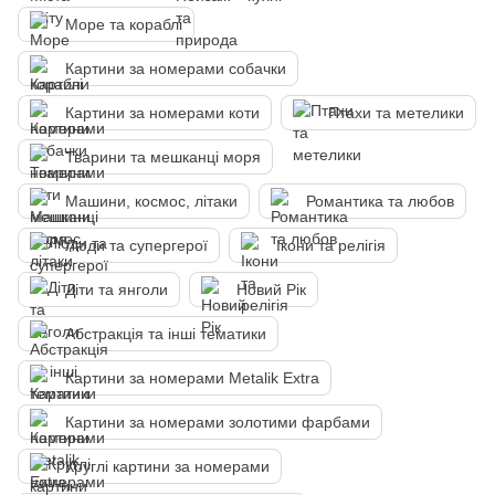
Море та кораблі
Картини за номерами собачки
Картини за номерами коти
Птахи та метелики
Тварини та мешканці моря
Машини, космос, літаки
Романтика та любов
Люди та супергерої
Ікони та релігія
Діти та янголи
Новий Рік
Абстракція та інші тематики
Картини за номерами Metalik Extra
Картини за номерами золотими фарбами
Круглі картини за номерами