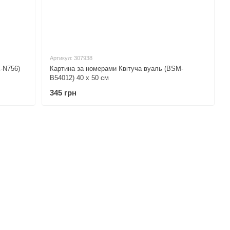
Артикул: 307938
-N756)
Картина за номерами Квітуча вуаль (BSM-
B54012) 40 х 50 см
345 грн