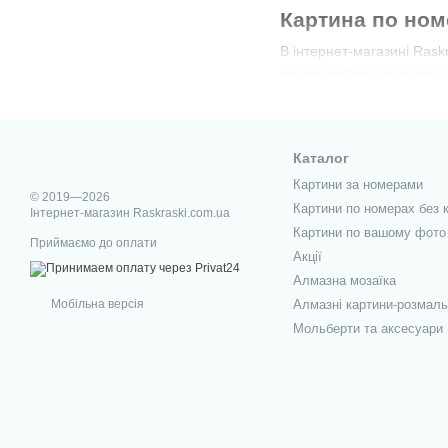
Картина по ном
В інтернет-магазині Ras
купити картини за номерам
Пройдіть свій шлях худож
Каталог
Картини за номерами
© 2019—2026
Картини по номерах без 
Інтернет-магазин Raskraski.com.ua
Картини по вашому фото
Приймаємо до оплати
Акції
Алмазна мозаїка
Мобільна версія
Алмазні картини-розмаль
Мольберти та аксесуари