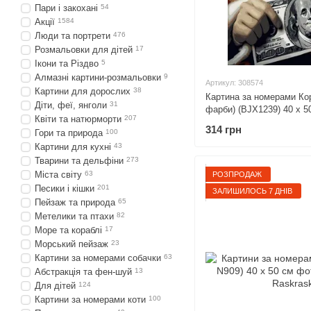
Пари і закохані
54
Акції
1584
Люди та портрети
476
Розмальовки для дітей
17
Ікони та Різдво
5
Алмазні картини-розмальовки
9
Артикул: 308574
Картини для дорослих
38
Картина за номерами Кор
Діти, феї, янголи
31
фарби) (BJX1239) 40 х 5
Квіти та натюрморти
207
314 грн
Гори та природа
100
Картини для кухні
43
Тварини та дельфіни
273
Міста світу
63
РОЗПРОДАЖ
Песики і кішки
201
ЗАЛИШИЛОСЬ 7 ДНІВ
Пейзаж та природа
65
Метелики та птахи
82
Море та кораблі
17
Морський пейзаж
23
Картини за номерами собачки
63
Абстракція та фен-шуй
13
Для дітей
124
Картини за номерами коти
100