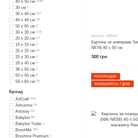
40 х 50 см
1149
30 см
1
30 х 40 см
147
40 х 40 см
64
50 х 65 см
2
30 х 30 см
129
Артикул: 308543
20 х 20 см
12
Картина за номерами Заб
15 х 15 см
1
N879) 40 х 50 см
25 х 25 см
12
300 грн
25 х 30 см
1
28 х 40 см
2
38 х 50 см
1
50 х 50 см
9
РОЗПРОДАЖ
50 х 60 см
26
ЗАЛИШИЛОСЬ 7 ДНІВ
Бренд
ArtCraft
243
Artissimo
54
Artstory
93
Babylon
84
Babylon Turbo
1
BrushMe
387
Brushme Premium
7