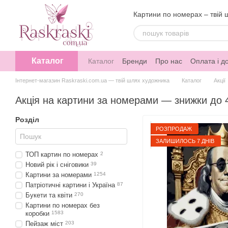
Перейти до основного контенту
Картини по номерах – твій 
Каталог
Каталог
Бренди
Про нас
Оплата і д
Інтернет-магазин Raskraski.com.ua — твій шлях художника
Каталог
Акції
Акція на картини за номерами — знижки до
Розділ
РОЗПРОДАЖ
ЗАЛИШИЛОСЬ 7 ДНІВ
ТОП картин по номерах
2
Новий рік і сніговики
39
Картини за номерами
1254
Патріотичні картини і Україна
87
Букети та квіти
270
Картини по номерах без
коробки
1583
Пейзаж міст
203