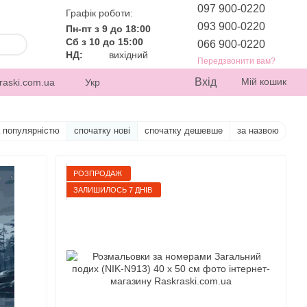
097 900-0220
Графік роботи:
093 900-0220
Пн-пт з 9 до 18:00
Сб з 10 до 15:00
066 900-0220
НД:
вихідний
Передзвонити вам?
Вхід
Мій кошик
raski.com.ua
Укр
а популярністю
спочатку нові
спочатку дешевше
за назвою
РОЗПРОДАЖ
ЗАЛИШИЛОСЬ 7 ДНІВ