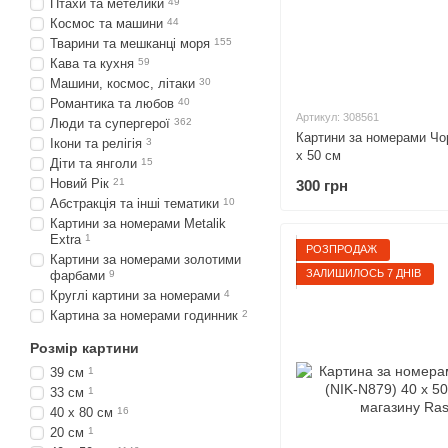
Птахи та метелики
49
Космос та машини
44
Тварини та мешканці моря
155
Кава та кухня
59
Машини, космос, літаки
30
Романтика та любов
40
Артикул: 308561
Люди та супергерої
362
Картини за номерами Чор
Ікони та релігія
3
х 50 см
Діти та янголи
15
Новий Рік
21
300 грн
Абстракція та інші тематики
10
Картини за номерами Metalik
Extra
1
РОЗПРОДАЖ
Картини за номерами золотими
ЗАЛИШИЛОСЬ 7 ДНІВ
фарбами
9
Круглі картини за номерами
4
Картина за номерами годинник
2
Розмір картини
39 см
1
33 см
1
40 х 80 см
16
20 см
1