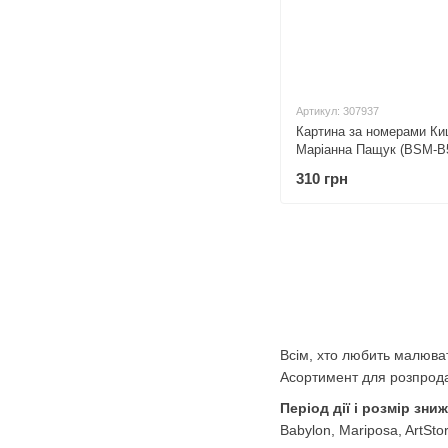
Артикул: 307937
Картина за номерами Киц
Маріанна Пащук (BSM-B5
310 грн
Всім, хто любить малюва
Асортимент для розпрода
Період дії і розмір зни
Babylon, Mariposa, ArtStor