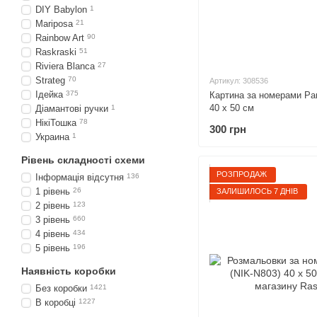
DIY Babylon
1
Mariposa
21
Rainbow Art
90
Raskraski
51
Riviera Blanca
27
Strateg
70
Артикул: 308536
Ідейка
375
Картина за номерами Ран
40 х 50 см
Діамантові ручки
1
НікіТошка
78
300 грн
Украина
1
Рівень складності схеми
РОЗПРОДАЖ
Інформація відсутня
136
1 рівень
26
ЗАЛИШИЛОСЬ 7 ДНІВ
2 рівень
123
3 рівень
660
4 рівень
434
5 рівень
196
Наявність коробки
Без коробки
1421
В коробці
1227