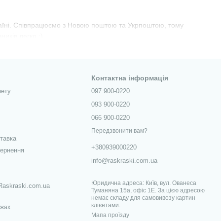
країні. Співпрацюємо з Новою поштою та Укрпоштою, тому
иків легко :)
Контактна інформація
нету
097 900-0220
093 900-0220
066 900-0220
Передзвонити вам?
ставка
+380939000220
вернення
info@raskraski.com.ua
Юридична адреса: Київ, вул. Ованеса
Raskraski.com.ua
Туманяна 15а, офіс 1Е. За цією адресою
немає складу для самовивозу картин
клієнтами.
ежах
Мапа проїзду