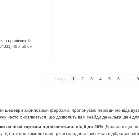
я в пролісках ©
4331) 40 х 50 см
Назад
1
2
3
4
5
6
...
9
ти шедеври акриловими фарбами, пропонуємо періодично відвідувати
жу часто оновлюється, що дозволить вам знайди декылька ідей для
жки на різні картини відрізняється: від 5 до 45%
. Додана акція на
y. Деталі про комплектації, рівні складності, кількості підібраних від