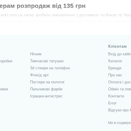
ерам розпродаж від 135 грн
kraski.com.ua легко зробити замовлення з доставкою по Києву та У
и зі знижкою і отримати їх в найближчому до вас відділенні перевізн
ника разом з нами!
Клієнтам
Нічник
Вхід до кабі
коробки
Тимчасові татушки
Каталог
3d стікери на телефон
Бренди
Флюїд арт
Про нас
Постери на полотні
Оплата і до
овки
Пальчикові фарби
Обмін та по
Іграшки-антистрес
Контакти
Блог
Відгуки про 
Ми в соцмер