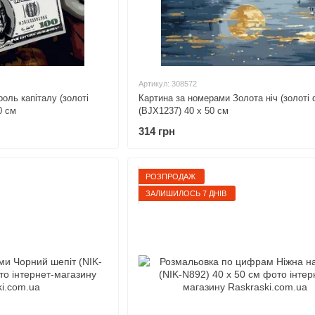
Артикул: 308572
оль капіталу (золоті
Картина за номерами Золота ніч (золоті 
0 см
(BJX1237) 40 х 50 см
314 грн
РОЗПРОДАЖ
ЗАЛИШИЛОСЬ 7 ДНІВ