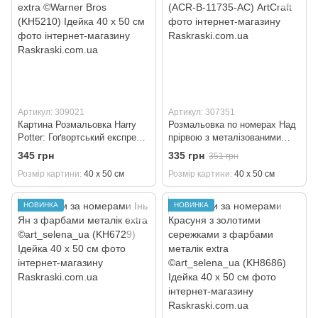
Артикул: 309021
Артикул: 307351
Картина Розмальовка Harry
Розмальовка по номерах Над
Potter: Гоґвортський експрес з
прірвою з металізованими
фарбами металік extra
фарбами (ACR-B-11735-AC)
345 грн
335 грн
351 грн
©Warner Bros (KH5210) Ідейка
ArtCraft
Розмір картини
40 х 50 см
Розмір картини
40 х 50 см
40 х 50 см
НОВИНКА
НОВИНКА