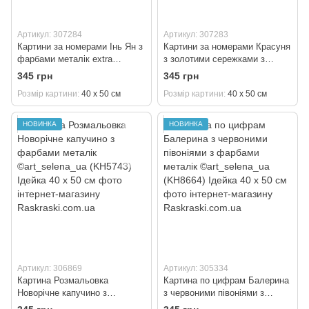
Артикул: 307284
Артикул: 307283
Картини за номерами Інь Ян з
Картини за номерами Красуня
фарбами металік extra
з золотими сережками з
©art_selena_ua (KH6729)
фарбами металік extra
345 грн
345 грн
Ідейка 40 х 50 см
©art_selena_ua (KH8686)
Розмір картини
40 х 50 см
Розмір картини
40 х 50 см
Ідейка 40 х 50 см
НОВИНКА
НОВИНКА
Артикул: 306869
Артикул: 305334
Картина Розмальовка
Картина по цифрам Балерина
Новорічне капучино з
з червоними півоніями з
фарбами металік
фарбами металік