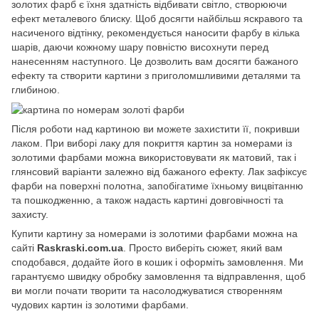
золотих фарб є їхня здатність відбивати світло, створюючи
ефект металевого блиску. Щоб досягти найбільш яскравого та
насиченого відтінку, рекомендується наносити фарбу в кілька
шарів, даючи кожному шару повністю висохнути перед
нанесенням наступного. Це дозволить вам досягти бажаного
ефекту та створити картини з приголомшливими деталями та
глибиною.
Після роботи над картиною ви можете захистити її, покривши
лаком. При виборі лаку для покриття картин за номерами із
золотими фарбами можна використовувати як матовий, так і
глянсовий варіанти залежно від бажаного ефекту. Лак зафіксує
фарби на поверхні полотна, запобігатиме їхньому вицвітанню
та пошкодженню, а також надасть картині довговічності та
захисту.
Купити картину за номерами із золотими фарбами можна на
сайті
Raskraski.com.ua
. Просто виберіть сюжет, який вам
сподобався, додайте його в кошик і оформіть замовлення. Ми
гарантуємо швидку обробку замовлення та відправлення, щоб
ви могли почати творити та насолоджуватися створенням
чудових картин із золотими фарбами.