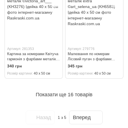
Артикул: 281353
Артикул: 279776
Картина за номерами Квітуча
Малювання по номерам
гармонія з фарбами металік
Лісовий пугач з фарбами
©victoria_art___ (KH3276)
металік extra ©art_selena_ua
340 грн
345 грн
Ідейка 40 х 50 см
(KH6583) Ідейка 40 х 50 см
Розмір картини
40 х 50 см
Розмір картини
40 х 50 см
Показати ще 16 товарів
Назад
Вперед
1
з 5