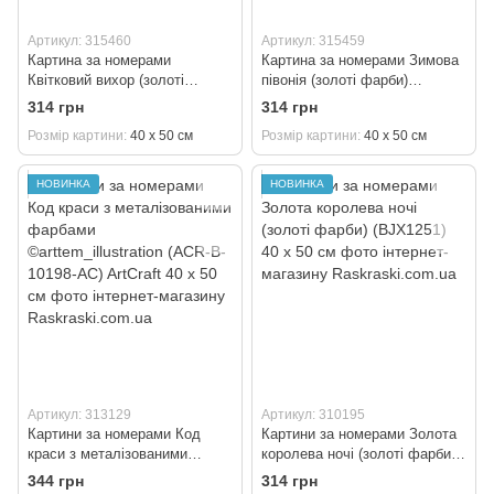
Артикул: 315460
Артикул: 315459
Картина за номерами
Картина за номерами Зимова
Квітковий вихор (золоті
півонія (золоті фарби)
фарби) (BJX1290) 40 х 50 см
(BJX1141) 40 х 50 см
314 грн
314 грн
Розмір картини
40 х 50 см
Розмір картини
40 х 50 см
НОВИНКА
НОВИНКА
Артикул: 313129
Артикул: 310195
Картини за номерами Код
Картини за номерами Золота
краси з металізованими
королева ночі (золоті фарби)
фарбами ©arttem_illustration
(BJX1251) 40 х 50 см
344 грн
314 грн
(ACR-B-10198-AC) ArtCraft 40 х