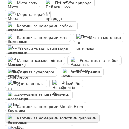
Міста світу
Пейзаж та природа
Море та кораблі
Картини за номерами собачки
Картини за номерами коти
Птахи та метелики
Тварини та мешканці моря
Машини, космос, літаки
Романтика та любов
Люди та супергерої
Ікони та релігія
Діти та янголи
Новий Рік
Абстракція та інші тематики
Картини за номерами Metalik Extra
Картини за номерами золотими фарбами