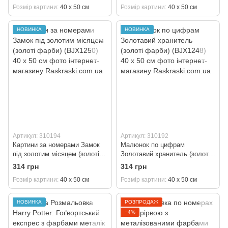
Розмір картини
40 х 50 см
Розмір картини
40 х 50 см
50 см
НОВИНКА
НОВИНКА
Артикул: 310194
Артикул: 310192
Картини за номерами Замок
Малюнок по цифрам
під золотим місяцем (золоті
Золотавий хранитель (золоті
фарби) (BJX1250) 40 х 50 см
фарби) (BJX1248) 40 х 50 см
314 грн
314 грн
Розмір картини
40 х 50 см
Розмір картини
40 х 50 см
НОВИНКА
РОЗПРОДАЖ
−4%