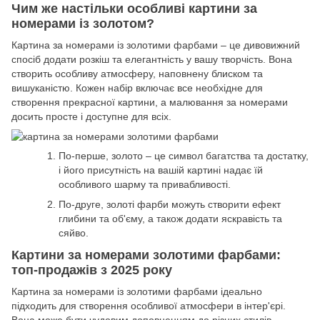
Чим же настільки особливі картини за
номерами із золотом?
Картина за номерами із золотими фарбами – це дивовижний
спосіб додати розкіш та елегантність у вашу творчість. Вона
створить особливу атмосферу, наповнену блиском та
вишуканістю. Кожен набір включає все необхідне для
створення прекрасної картини, а малювання за номерами
досить просте і доступне для всіх.
По-перше, золото – це символ багатства та достатку,
і його присутність на вашій картині надає їй
особливого шарму та привабливості.
По-друге, золоті фарби можуть створити ефект
глибини та об'єму, а також додати яскравість та
сяйво.
Картини за номерами золотими фарбами:
топ-продажів з 2025 року
Картина за номерами із золотими фарбами ідеально
підходить для створення особливої атмосфери в інтер'єрі.
Вона може бути чудовим доповненням до різних стилів