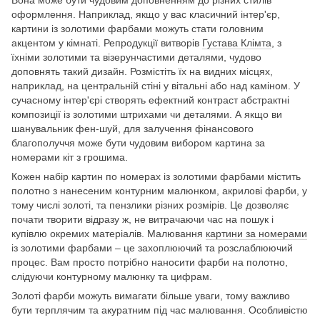
оформлення. Наприклад, якщо у вас класичний інтер'єр,
картини із золотими фарбами можуть стати головним
акцентом у кімнаті. Репродукції витворів
Густава Клімта
, з
їхніми золотими та візерунчастими деталями, чудово
доповнять такий дизайн. Розмістіть їх на видних місцях,
наприклад, на центральній стіні у вітальні або над каміном. У
сучасному інтер'єрі створять ефектний контраст абстрактні
композиції із золотими штрихами чи деталями. А якщо ви
шанувальник фен-шуй, для залучення фінансового
благополуччя може бути чудовим вибором картина за
номерами кіт з грошима.
Кожен набір картин по номерах із золотими фарбами містить
полотно з нанесеним контурним малюнком, акрилові фарби, у
тому числі золоті, та пензлики різних розмірів. Це дозволяє
почати творити відразу ж, не витрачаючи час на пошук і
купівлю окремих матеріалів. Малювання
картини за номерами
із золотими фарбами – це захоплюючий та розслаблюючий
процес. Вам просто потрібно наносити фарби на полотно,
слідуючи контурному малюнку та цифрам.
Золоті фарби можуть вимагати більше уваги, тому важливо
бути терплячим та акуратним під час малювання. Особливістю