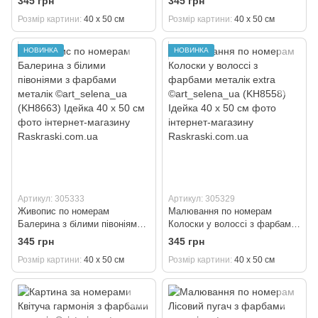
345 грн
345 грн
©art_selena_ua (KH5743)
©art_selena_ua (KH8664)
Розмір картини
40 х 50 см
Розмір картини
40 х 50 см
Ідейка 40 х 50 см
Ідейка 40 х 50 см
НОВИНКА
НОВИНКА
Артикул: 305333
Артикул: 305329
Живопис по номерам
Малювання по номерам
Балерина з білими півоніями з
Колоски у волоссі з фарбами
фарбами металік
металік extra ©art_selena_ua
345 грн
345 грн
©art_selena_ua (KH8663)
(KH8558) Ідейка 40 х 50 см
Розмір картини
40 х 50 см
Розмір картини
40 х 50 см
Ідейка 40 х 50 см