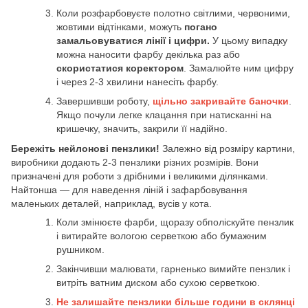
Коли розфарбовуєте полотно світлими, червоними,
жовтими відтінками, можуть
погано
замальовуватися лінії і цифри.
У цьому випадку
можна наносити фарбу декілька раз або
скористатися коректором
. Замалюйте ним цифру
і через 2-3 хвилини нанесіть фарбу.
Завершивши роботу,
щільно закривайте баночки
.
Якщо почули легке клацання при натисканні на
кришечку, значить, закрили її надійно.
Бережіть нейлонові пензлики!
Залежно від розміру картини,
виробники додають 2-3 пензлики різних розмірів. Вони
призначені для роботи з дрібними і великими ділянками.
Найтонша — для наведення ліній і зафарбовування
маленьких деталей, наприклад, вусів у кота.
Коли змінюєте фарби, щоразу обполіскуйте пензлик
і витирайте вологою серветкою або бумажним
рушником.
Закінчивши малювати, гарненько вимийте пензлик і
витріть ватним диском або сухою серветкою.
Не залишайте пензлики більше години в склянці