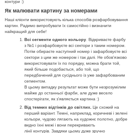
контури :)
Як малювати картину за номерами
Наші клієнти використовують кілька способів розфарбовування
картин. Радимо випробувати їх самостійно і визначити
найкращий для себе!
Всі сегменти одного кольору
. Відкриваєте фарбу
з №1 і розфарбовуєте всі сектори з таким номером.
Потім обираєте наступний номер і зафарбовуєте всі
сектори з цим же номером і так далі. Не обов'язково
використовувати їх по порядку, можна брати той,
який більше подобається, або той, що
передбачений для сусіднього із уже зафарбованим
сегментом.
В цьому випадку результат може бути незрозумілим
майже до останньої фарби, але дуже весело
спостерігати, як з'являється картина :)
Від темних відтінків до світлих.
Це схожий на
перший варіант. Темні, наприклад, коричневі і зелені
кольори, чудово лягають на художнє полотно, добре
видно їхні межі і вони перекривають
лінії контурів. Завдяки цьому дуже зручно