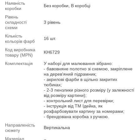
Наявність
Без коробки, В коробці
коробки
Рівень
складності
3 рівень
схеми
Кількість
16 шт.
кольорів фарб
Код виробника
KH6729
товару (MPN)
Комплектація
У наборі для малювання зібрано:
- бавовняне полотно зі схемою, закріплене
на дерев'яний підрамник;
- акрилові фарби в щільно закритих
тюбиках;
- 2-3 пензлики різного розміру (у залежності
від розміру картини);
- контрольний лист для перевірки;
- інструкція від ТМ Ідейка, як
розфарбовувати картину за номерами;
- брендована коробка з ручкою.
Направленість
Вертикальна
сюжету
Матеріал