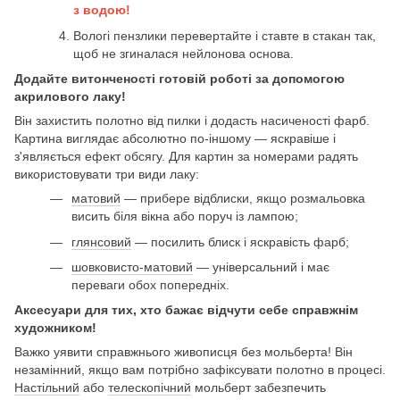
з водою!
Вологі пензлики перевертайте і ставте в стакан так,
щоб не згиналася нейлонова основа.
Додайте витонченості готовій роботі за допомогою
акрилового лаку!
Він захистить полотно від пилки і додасть насиченості фарб.
Картина виглядає абсолютно по-іншому — яскравіше і
з'являється ефект обсягу. Для картин за номерами радять
використовувати три види лаку:
матовий
— прибере відблиски, якщо розмальовка
висить біля вікна або поруч із лампою;
глянсовий
— посилить блиск і яскравість фарб;
шовковисто-матовий
— універсальний і має
переваги обох попередніх.
Аксесуари для тих, хто бажає відчути себе справжнім
художником!
Важко уявити справжнього живописця без мольберта! Він
незамінний, якщо вам потрібно зафіксувати полотно в процесі.
Настільний
або
телескопічний
мольберт забезпечить