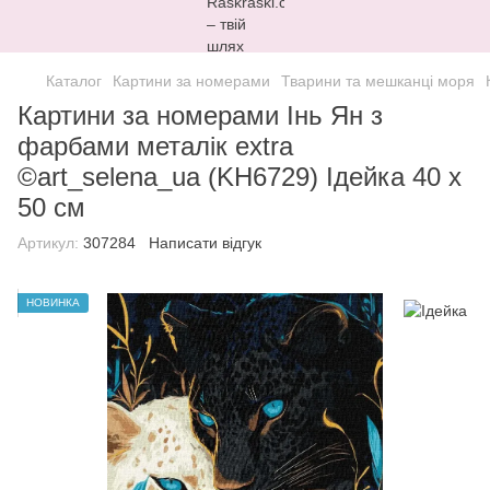
Каталог
Картини за номерами
Тварини та мешканці моря
Картини за номерами Інь Ян з
фарбами металік extra
©art_selena_ua (KH6729) Ідейка 40 х
50 см
Артикул:
307284
Написати відгук
НОВИНКА