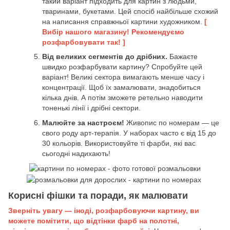
такий варіант підходить для картин з людьми,
тваринами, букетами. Цей спосіб найбільше схожий
на написання справжньої картини художником.
[
Вибір нашого магазину! Рекомендуємо
розфарбовувати так! ]
Від великих сегментів до дрібних.
Бажаєте
швидко розфарбувати картину? Спробуйте цей
варіант! Великі сектора вимагають менше часу і
концентрації. Щоб їх замалювати, знадобиться
кілька днів. А потім зможете ретельно наводити
тоненькі лінії і дрібні сектори.
Малюйте за настроєм!
Живопис по номерам — це
свого роду арт-терапія. У наборах часто є від 15 до
30 кольорів. Використовуйте ті фарби, які вас
сьогодні надихають!
Корисні фішки та поради, як малювати
Зверніть увагу — іноді, розфарбовуючи картину, ви
можете помітити, що відтінки фарб на полотні,