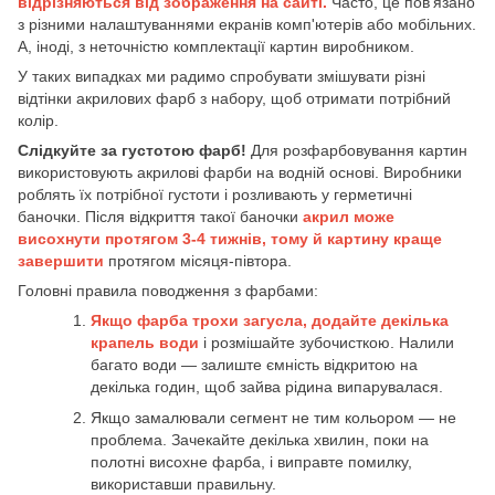
відрізняються від зображення на сайті.
Часто, це пов'язано
з різними налаштуваннями екранів комп'ютерів або мобільних.
А, іноді, з неточністю комплектації картин виробником.
У таких випадках ми радимо спробувати змішувати різні
відтінки акрилових фарб з набору, щоб отримати потрібний
колір.
Слідкуйте за густотою фарб!
Для розфарбовування картин
використовують акрилові фарби на водній основі. Виробники
роблять їх потрібної густоти і розливають у герметичні
баночки. Після відкриття такої баночки
акрил може
висохнути протягом 3-4 тижнів, тому й картину краще
завершити
протягом місяця-півтора.
Головні правила поводження з фарбами:
Якщо фарба трохи загусла, додайте декілька
крапель води
і розмішайте зубочисткою. Налили
багато води — залиште ємність відкритою на
декілька годин, щоб зайва рідина випарувалася.
Якщо замалювали сегмент не тим кольором — не
проблема. Зачекайте декілька хвилин, поки на
полотні висохне фарба, і виправте помилку,
використавши правильну.