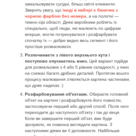
замальовувати сусідні, більш світлі елементи.
Зверніть увагу, що
іноді в наборі є баночка з
чорною фарбою без номера
, а на полотні —
темно-сірі області. Деякі виробники роблять їх
спеціально, щоб люди, які малюють по цифрам
вперше, могли потренуватися і розфарбувати
спочатку їх — добре видно весь сегмент і його
простіше розмалювати.
Розпочинаєте з лівого верхнього кута і
поступово опускаєтесь вниз.
Цей варіант підійде
для розмальовок з 4 або 5 рівнем складності, у яких
на схемах багато дрібних деталей. Протягом всього
процесу малювання з'являється картина частинами,
що дуже надихає :)
Розфарбовування об'єктами.
Обираєте головний
об'єкт на картині і розфарбовуєте його повністю,
застосовуючи перший або другий спосіб. Після чого
переходите до наступного об'єкту і так до кінця.
Коли ви завершите перший об'єкт, вже буде
зрозуміло, як повинна виглядати картина. З
наступними діями ви її доповнюєте. Найбільше