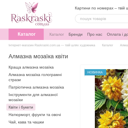
Перейти до основного контенту
Картини по номерах – твій 
Каталог
Каталог
Бренди
Про нас
Оплата і д
Інтернет-магазин Raskraski.com.ua — твій шлях художника
Каталог
Алма
Алмазна мозаїка квіти
Краща алмазна мозаїка
НОВИНКА
Алмазна мозаїка голограмні
стрази
Патріотична алмазна мозаїка
Інструменти для алмазної
мозаїки
Квіти і букети
Натюрморт, фрукти та овочі
Чай, кава та чашки