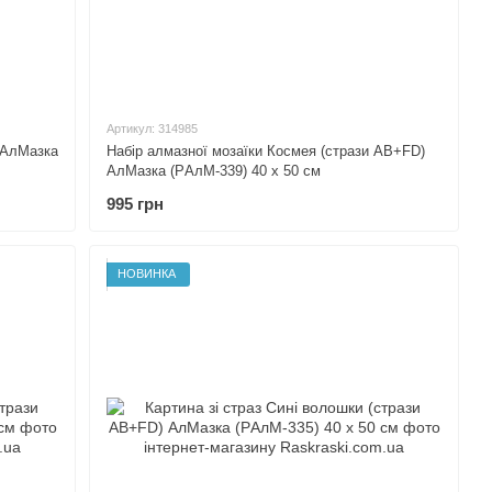
Артикул: 314985
 АлМазка
Набір алмазної мозаїки Космея (стрази AB+FD)
АлМазка (PАлМ-339) 40 х 50 см
995 грн
НОВИНКА