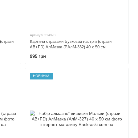
Артикул: 314978
(стрази
Картина стразами Бузковий настрій (стрази
AB+FD) АлМазка (PАлМ-332) 40 х 50 см
995 грн
НОВИНКА