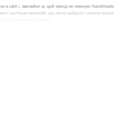
к в світі і, звичайно ж, цей тренд не оминув і handmade.
мент настільки великий, що легко вибрати і купити кілька
зі стін у своєму будинку.
мовити в інтернет-магазині Розмальовки можна як найбільші
ти відмінною ідеєю для новачків, адже з мозаїкою легко і
азіатська квітка асоціюється з умиротворенням і душевною
торану, салону краси або СПА. Так як ілюстрації є в різних
 магнолія, бузок та інші. Навіть оригінальне втілення карти
шиттям сюжету. Будь-який з цих варіантів дозволяє створити
амінчиків - з ними легше працювати і не потрібно строго
мі.
Алмазна вишивка на підрамнику
— найоптимальніший