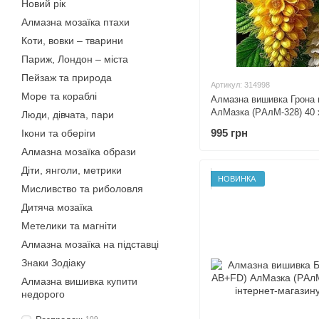
Новий рік
Алмазна мозаїка птахи
Коти, вовки – тварини
Париж, Лондон – міста
Пейзаж та природа
Артикул: 314998
Море та кораблі
Алмазна вишивка Грона к
АлМазка (PАлМ-328) 40 
Люди, дівчата, пари
995 грн
Ікони та оберіги
Алмазна мозаїка образи
Діти, янголи, метрики
НОВИНКА
Мисливство та риболовля
Дитяча мозаїка
Метелики та магніти
Алмазна мозаїка на підставці
Знаки Зодіаку
Алмазна вишивка купити
недорого
109