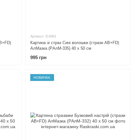
Артикул: 314981
AB+FD)
Картина зі страз Сині волошки (стрази AB+FD)
АлМазка (PАлМ-335) 40 х 50 см
995 грн
НОВИНКА