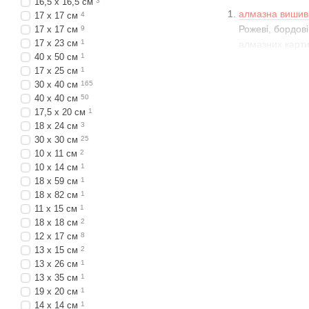
16,5 х 16,5 см
3
алмазна вишивк
17 x 17 см
4
Рожеві, бордові
17 х 17 см
9
17 х 23 см
1
алмазних карти
40 x 50 см
1
алмазна вишив
17 х 25 см
1
полотна, так і 
30 х 40 см
165
захоплююче тв
40 х 40 см
50
17,5 х 20 см
1
алмазна мозаїк
18 x 24 см
3
гармонією, такі
30 х 30 см
25
тонах, вони іде
10 х 11 см
2
10 х 14 см
1
Крім списку топ-3, на сай
18 x 59 см
1
України тут є.
18 x 82 см
1
Алмазний живоп
11 х 15 см
1
18 х 18 см
2
Ви можете вибрати набор
12 х 17 см
8
красивий малюнок з мозаї
13 х 15 см
2
дотримуватися ліній.
13 х 26 см
1
13 х 35 см
1
Також зверніть увагу, що
19 х 20 см
1
спосіб замовити комплект
14 х 14 см
1