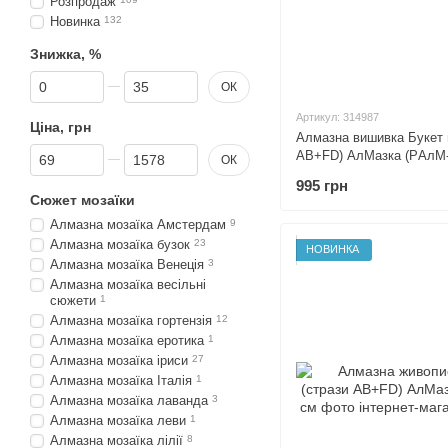
Розпродаж
Новинка
132
Знижка, %
Від Знижка, %
До Знижка, %
ОК
Артикул: 314987
Ціна, грн
Алмазна вишивка Букет г
Від Ціна, грн
До Ціна, грн
AB+FD) АлМазка (PАлМ-3
ОК
995 грн
Сюжет мозаїки
Алмазна мозаїка Амстердам
9
Алмазна мозаїка бузок
23
НОВИНКА
Алмазна мозаїка Венеція
3
Алмазна мозаїка весільні
сюжети
1
Алмазна мозаїка гортензія
12
Алмазна мозаїка еротика
1
Алмазна мозаїка іриси
27
Алмазна мозаїка Італія
1
Алмазна мозаїка лаванда
3
Алмазна мозаїка леви
1
Алмазна мозаїка лілії
8