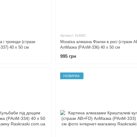
Артикул: 314982
 і троянди (стрази
Мозаїка алмазна Фіалки в росі (стрази 
37) 40 х 50 см
АлМазка (PАлМ-336) 40 х 50 см
995 грн
НОВИНКА