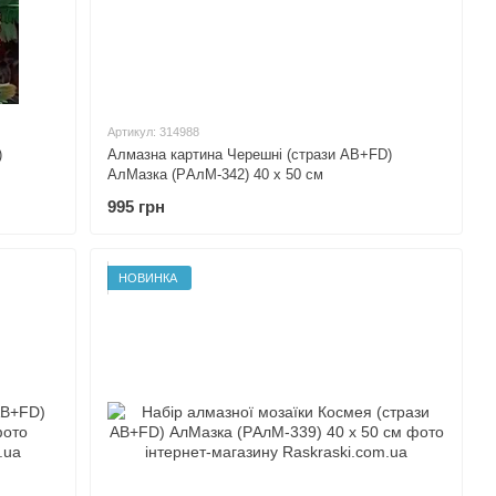
Артикул: 314988
)
Алмазна картина Черешні (стрази AB+FD)
АлМазка (PАлМ-342) 40 х 50 см
995 грн
НОВИНКА