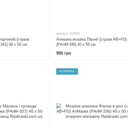
Артикул: 314986
ортензій (стрази
Алмазна мозаїка Півонії (стрази AB+FD)
41) 40 х 50 см
(PАлМ-340) 40 х 50 см
995 грн
НОВИНКА