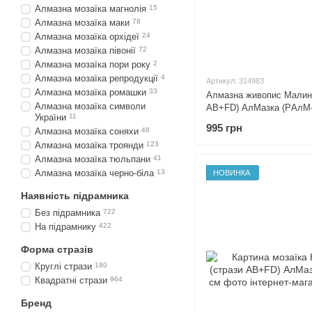
Алмазна мозаїка магнолія
15
Алмазна мозаїка маки
78
Алмазна мозаїка орхідеї
24
Алмазна мозаїка півонії
72
Алмазна мозаїка пори року
2
Алмазна мозаїка репродукції
4
Артикул: 314983
Алмазна мозаїка ромашки
33
Алмазна живопис Малина
Алмазна мозаїка символи
AB+FD) АлМазка (PАлМ-3
України
11
995 грн
Алмазна мозаїка соняхи
48
Алмазна мозаїка троянди
123
Алмазна мозаїка тюльпани
41
Алмазна мозаїка черно-біла
13
НОВИНКА
Наявність підрамника
Без підрамника
722
На підрамнику
422
Форма стразів
Круглі стрази
180
Квадратні стрази
964
Бренд