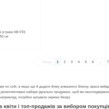
і (стрази AB+FD)
 50 см
Назад
1
2
3
4
5
6
...
7
сам по собі, а якщо ще й додати йому алмазного блиску, краса вий
о укомплектовані набори ідеально продумані, щоб ви насолоджувал
 наприклад, потрібно купувати окремо бісер).
 квіти і топ-продажів за вибором покупці