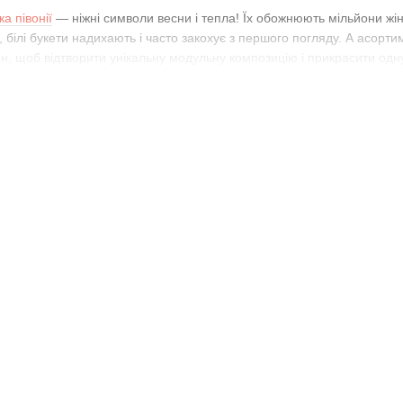
а півонії
— ніжні символи весни і тепла! Їх обожнюють мільйони жіно
, білі букети надихають і часто закохує з першого погляду. А асорти
н, щоб відтворити унікальну модульну композицію і прикрасити одну 
ка троянди
— витончені королеви саду. Великий плюс у тому, що за
маленькі схеми для дівчаток-школярок. Останній варіант здатний ста
орити.
а орхідеї
— обожнювана категорія прихильників фен-шуй. Так як ця 
 вишивки радять купувати для прикраси робочого кабінету, кафе, рес
ально впишуться в будь-який інтер'єр.
ті звичайно ж можна купити алмазну вишивку квіти: маки, іриси, лілії,
ис квіти і поради як його купити
и з квадратними або круглими стразами, з повним або частковим за
ки. Якщо ви новачок в цьому хобі, рекомендуємо почати з круглих к
 полотна із зображенням можуть бути як закріплені на дерев'яній ра
 з розумним співвідношення ціни і якості.