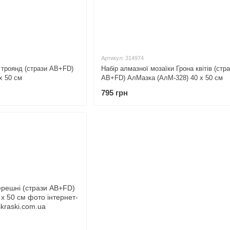
Артикул: 314974
 троянд (стрази AB+FD)
Набір алмазної мозаїки Грона квітів (стр
х 50 см
AB+FD) АлМазка (АлМ-328) 40 х 50 см
795 грн