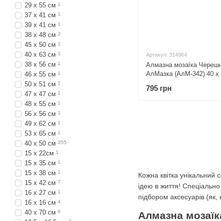
29 х 55 см
1
37 х 41 см
1
39 х 41 см
1
38 х 48 см
2
45 х 50 см
1
40 х 63 см
1
Артикул: 314964
38 х 56 см
1
Алмазна мозаїка Черешн
АлМазка (АлМ-342) 40 х
46 х 55 см
1
50 х 51 см
1
795 грн
47 х 47 см
1
48 х 55 см
1
56 х 56 см
1
49 х 62 см
1
53 х 65 см
1
40 х 50 см
355
15 х 22см
1
15 х 35 см
1
15 х 38 см
1
Кожна квітка унікальний 
15 х 42 см
7
ідею в життя! Спеціальн
16 x 27 см
1
підбором аксесуарів (як,
16 х 16 см
4
40 х 70 см
6
Алмазна мозаїка