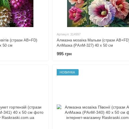
Артикул: 314997
вітів (стрази AB+FD)
Алмазна мозаїка Мальви (стрази AB+FD
х 50 см
АлМазка (PАлМ-327) 40 х 50 см
995 грн
НОВИНКА