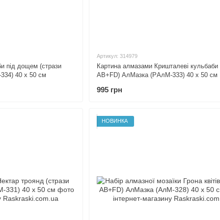
Артикул: 314979
и під дощем (стрази
Картина алмазами Кришталеві кульбаби 
34) 40 х 50 см
AB+FD) АлМазка (PАлМ-333) 40 х 50 см
995 грн
НОВИНКА