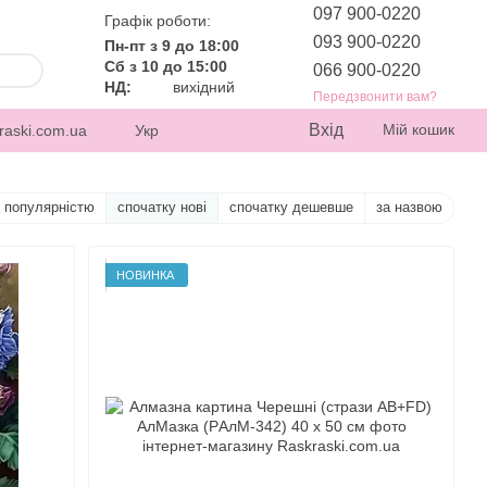
097 900-0220
Графік роботи:
093 900-0220
Пн-пт з 9 до 18:00
Сб з 10 до 15:00
066 900-0220
НД:
вихідний
Передзвонити вам?
Вхід
Мій кошик
raski.com.ua
Укр
а популярністю
спочатку нові
спочатку дешевше
за назвою
НОВИНКА