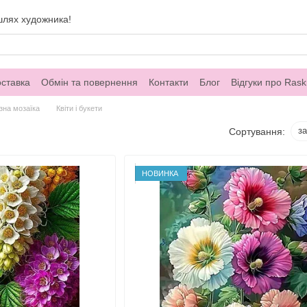
шлях художника!
оставка
Обмін та повернення
Контакти
Блог
Відгуки про Rask
зна мозаїка
Квіти і букети
з
Сортування:
НОВИНКА