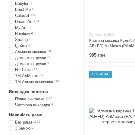
Babylon
1
BrushMe
6
ColorArt
114
Dream Art
434
My Art
89
Rainbow Art
7
Артикул: 314980
Strateg
7
Картина мозаїка Кульбаб
Ідейка
46
AB+FD) АлМазка (PАлМ-3
Алмазна мозаїка
78
995 грн
Діамантові ручки
61
Діамантові ручки
3
НікіТошка
14
НОВИНКА
ТМ АлМазка
86
ТМ Алмазна мозаїка
197
Викладка полотна
Повна викладка
1135
Часткова викладка
9
Наявність рами
Без рами
1143
З рамою
1