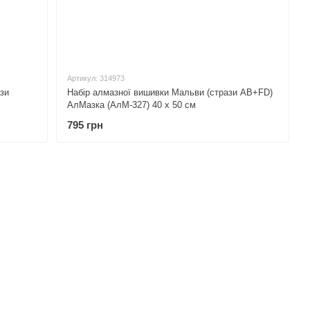
Артикул: 314973
ази
Набір алмазної вишивки Мальви (стрази AB+FD)
АлМазка (АлМ-327) 40 х 50 см
795 грн