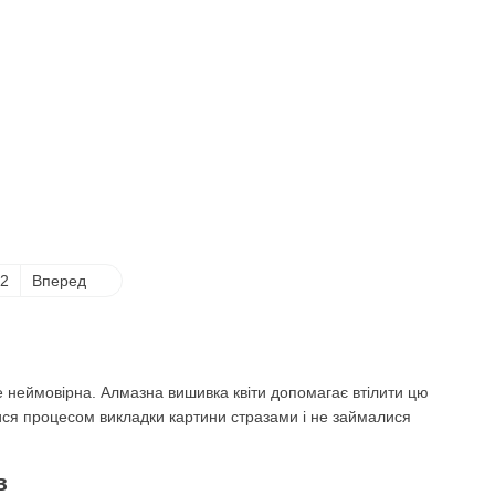
2
Вперед
де неймовірна. Алмазна вишивка квіти допомагає втілити цю
ися процесом викладки картини стразами і не займалися
в