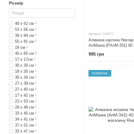
Розмір
48 х 62 см
1
53 х 56 см
1
Артикул: 314977
38 х 94 см
1
Алмазна картина Нектар
55 х 81 см
1
АлМазка (PАлМ-331) 40 
19 см
1
40 х 65 см
6
995 грн
17 х 17см
1
30 x 30 см
1
18 х 26 см
1
НОВИНКА
30 х 34 см
1
27 х 39 см
1
27 х 40 см
1
17 х 42 см
1
23 х 53 см
1
28 х 48 см
1
33 х 45 см
1
34 х 41 см
1
37 х 51 см
1
33 х 47 см
1