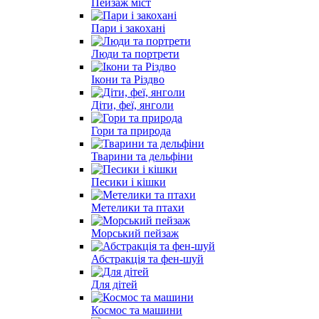
Пейзаж міст
Пари і закохані
Люди та портрети
Ікони та Різдво
Діти, феї, янголи
Гори та природа
Тварини та дельфіни
Песики і кішки
Метелики та птахи
Морський пейзаж
Абстракція та фен-шуй
Для дітей
Космос та машини