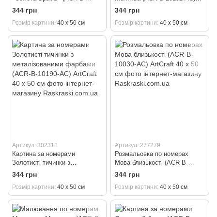
11070-AC) ArtCraft 40 х 50 см
ArtCraft 40 х 50 см
344 грн
344 грн
Розмір картини
40 х 50 см
Розмір картини
40 х 50 см
Артикул: 302318
Артикул: 277279
Картина за номерами
Розмальовка по номерах
Золотисті тичинки з
Мова близькості (ACR-B-
металізованими фарбами
10030-AC) ArtCraft 40 х 50 см
344 грн
344 грн
(ACR-B-10190-AC) ArtCraft 40 х
Розмір картини
40 х 50 см
Розмір картини
40 х 50 см
50 см