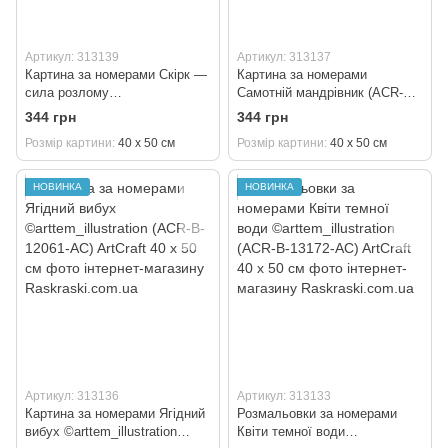
Артикул: 313139
Артикул: 313137
Картина за номерами Скірк —
Картина за номерами
сила розлому
Самотній мандрівник (ACR-B-
©arttem_illustration (ACR-B-
16506-AC) ArtCraft 40 х 50 см
344 грн
344 грн
10411-AC) ArtCraft 40 х 50 см
Розмір картини
40 х 50 см
Розмір картини
40 х 50 см
НОВИНКА
НОВИНКА
Артикул: 313136
Артикул: 313133
Картина за номерами Ягідний
Розмальовки за номерами
вибух ©arttem_illustration
Квіти темної води