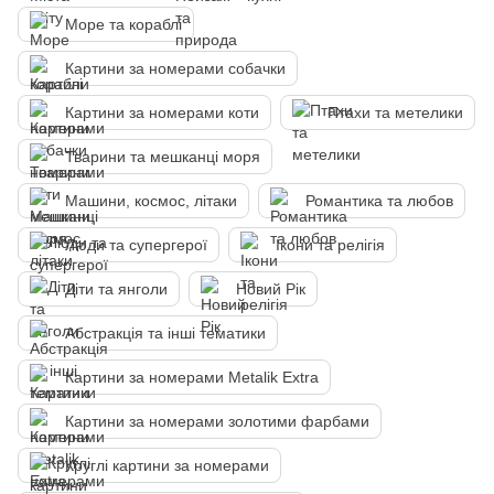
Море та кораблі
Картини за номерами собачки
Картини за номерами коти
Птахи та метелики
Тварини та мешканці моря
Машини, космос, літаки
Романтика та любов
Люди та супергерої
Ікони та релігія
Діти та янголи
Новий Рік
Абстракція та інші тематики
Картини за номерами Metalik Extra
Картини за номерами золотими фарбами
Круглі картини за номерами