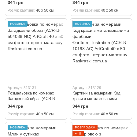
(ACR-B-12061-AC) ArtCraft 40 х
©arttem_illustration (ACR-B-
344 грн
344 грн
50 см
13172-AC) ArtCraft 40 х 50 см
Розмір картини
40 х 50 см
Розмір картини
40 х 50 см
НОВИНКА
НОВИНКА
Артикул: 313131
Артикул: 313129
Розмальовка по номерах
Картини за номерами Код
Загадковий образ (ACR-B-
краси з металізованими
504038-NC) ArtCraft 40 х 50 см
фарбами ©arttem_illustration
344 грн
344 грн
(ACR-B-10198-AC) ArtCraft 40 х
Розмір картини
40 х 50 см
Розмір картини
40 х 50 см
50 см
НОВИНКА
РОЗПРОДАЖ
−4%