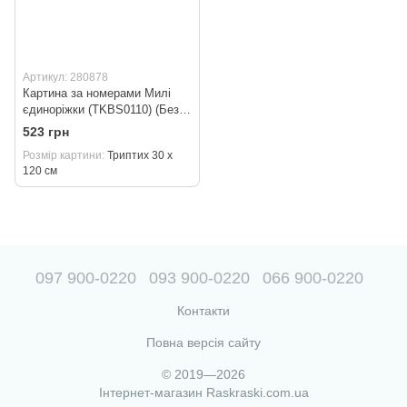
Артикул: 280878
Картина за номерами Милі
єдиноріжки (TKBS0110) (Без
коробки) Триптих 3 холста по
523 грн
30 х 40 см
Розмір картини
Триптих 30 х
120 см
097 900-0220
093 900-0220
066 900-0220
Контакти
Повна версія сайту
© 2019—2026
Інтернет-магазин Raskraski.com.ua