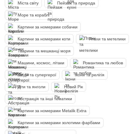
Міста світу
Пейзаж та природа
Море та кораблі
Картини за номерами собачки
Картини за номерами коти
Птахи та метелики
Тварини та мешканці моря
Машини, космос, літаки
Романтика та любов
Люди та супергерої
Ікони та релігія
Діти та янголи
Новий Рік
Абстракція та інші тематики
Картини за номерами Metalik Extra
Картини за номерами золотими фарбами