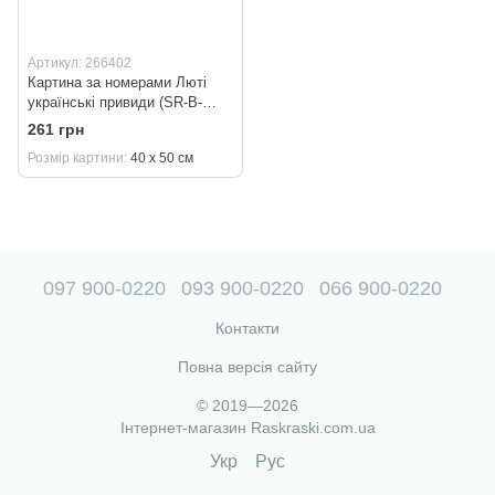
Артикул: 266402
Картина за номерами Люті
українські привиди (SR-B-
DY273) Strateg 40 х 50 см
261 грн
Розмір картини
40 х 50 см
097 900-0220
093 900-0220
066 900-0220
Контакти
Повна версія сайту
© 2019—2026
Інтернет-магазин Raskraski.com.ua
Укр
Рус