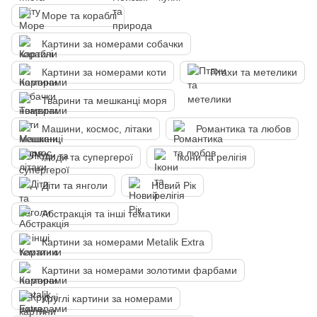
Море та кораблі
Картини за номерами собачки
Картини за номерами коти
Птахи та метелики
Тварини та мешканці моря
Машини, космос, літаки
Романтика та любов
Люди та супергерої
Ікони та релігія
Діти та янголи
Новий Рік
Абстракція та інші тематики
Картини за номерами Metalik Extra
Картини за номерами золотими фарбами
Круглі картини за номерами