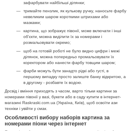
зафарбувати найбільші ділянки;
тримайте пензлик, як кулькову ручку, наносьте фарбу
невеликим шаром короткими штрихами або
мазками;
картина, що зображує півонії, може включати і інші
об'єкти, можна виділити їх за номерами і
розмальовувати окремо;
щоб на готовій роботі не було видно цифри і межі
ділянок, можна попередньо промальовувати їх
коректором або нанести фарбу товщим шаром;
фарби можуть бути занадто рідкі або густі, в
першому випадку просто залиште банку відкритою, а
в другому - розбавте їх водою.
Досвід і вміння приходять з часом, варто тільки картини за
номерами півонії у вазі, букети або в саду купити в інтернет-
магазині Raskraski.com.ua (Україна, Київ), щоб освоїти ази
техніки і увійти у смак.
Особливості вибору наборів картина за
номерами піони через інтернет