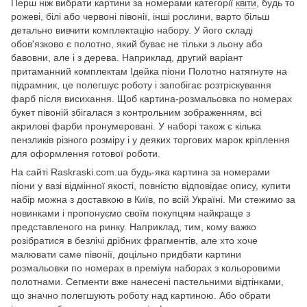
Перш ніж вибрати картини за номерами категорії
квіти
, будь то
рожеві, білі або червоні півонії, інші рослини, варто більш
детально вивчити комплектацію набору. У його складі
обов'язково є полотно, який буває не тільки з льону або
бавовни, але і з дерева. Наприклад, другий варіант
притаманний комплектам
Ідейка піони
Полотно натягнуте на
підрамник, це полегшує роботу і запобігає розтріскування
фарб після висихання. Щоб картина-розмальовка по номерах
букет півоній збігалася з контрольним зображенням, всі
акрилові фарби пронумеровані. У наборі також є кілька
пензликів різного розміру і у деяких торгових марок кріплення
для оформлення готової роботи.
На сайті Raskraski.com.ua будь-яка картина за номерами
піони у вазі відмінної якості, повністю відповідає опису, купити
набір можна з доставкою в Київ, по всій Україні. Ми стежимо за
новинками і пропонуємо своїм покупцям найкраще з
представленого на ринку. Наприклад, тим, кому важко
розібратися в безлічі дрібних фрагментів, але хто хоче
малювати саме півонії, доцільно придбати картини
розмальовки по номерах в преміум наборах з кольоровими
полотнами. Сегменти вже нанесені пастельними відтінками,
що значно полегшують роботу над картиною. Або обрати