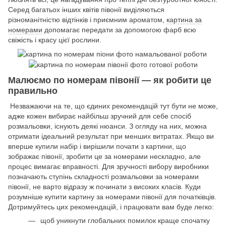
Серед багатьох інших квітів півонії виділяються
різноманітністю відтінків і приємним ароматом,
картина за
номерами
допомагає передати за допомогою фарб всю
свіжість і красу цієї рослини.
Малюємо по номерам півонії — як робити це
правильно
Незважаючи на те, що єдиних рекомендацій тут бути не може,
адже кожен вибирає найбільш зручний для себе спосіб
розмальовки, існують деякі нюанси. З огляду на них, можна
отримати ідеальний результат при менших витратах. Якщо ви
вперше купили набір і вирішили почати з картини, що
зображає півонії, зробити це за номерами нескладно, але
процес вимагає вправності. Для зручності вибору виробники
позначають ступінь складності розмальовки за номерами
півонії, не варто відразу ж починати з високих класів. Куди
розумніше купити картину за номерами півонії для початківців.
Дотримуйтесь цих рекомендацій, і працювати вам буде легко:
щоб уникнути глобальних помилок краще спочатку