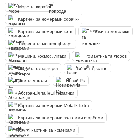
Море та кораблі
Картини за номерами собачки
Картини за номерами коти
Птахи та метелики
Тварини та мешканці моря
Машини, космос, літаки
Романтика та любов
Люди та супергерої
Ікони та релігія
Діти та янголи
Новий Рік
Абстракція та інші тематики
Картини за номерами Metalik Extra
Картини за номерами золотими фарбами
Круглі картини за номерами