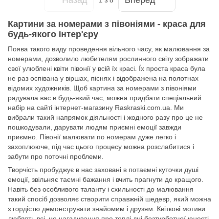
1
з 8
Картини за номерами з півоніями - краса для
будь-якого інтер'єру
Поява такого виду проведення вільного часу, як малювання за
номерами, дозволило любителям рослинного світу зображати
свої улюблені квіти півонії у всій їх красі. Їх проста краса була
не раз оспівана у віршах, піснях і відображена на полотнах
відомих художників. Щоб картина за номерами з півоніями
радувала вас в будь-який час, можна придбати спеціальний
набір на сайті інтернет-магазину Raskraski.com.ua. Ми
вибрали такий напрямок діяльності і жодного разу про це не
пошкодували, дарувати людям приємні емоції завжди
приємно. Півонії малювати по номерам дуже легко і
захоплююче, під час цього процесу можна розслабитися і
забути про поточні проблеми.
Творчість пробуджує в нас заховані в потаємні куточки душі
емоції, звільняє таємні бажання і вчить прагнути до кращого.
Навіть без особливого таланту і схильності до малювання
такий спосіб дозволяє створити справжній шедевр, який можна
з гордістю демонструвати знайомим і друзям. Квіткові мотиви
люблять всі, це нагадування про теплі дні безтурботної юності.