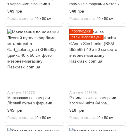
з червоними півоніями з
гармонія з фарбами металік
фарбами металік
©victoria_art___ (KH3276)
345 грн
340 грн
©art_selena_ua (KH8664)
Ідейка 40 х 50 см
Розмір картини
40 х 50 см
Розмір картини
40 х 50 см
Ідейка 40 х 50 см
РОЗПРОДАЖ
ЗАЛИШИЛОСЯ 4 ДНІ
Артикул: 279776
Артикул: 263358
Малювання по номерам
Розмальовки за номерами
Лісовий пугач з фарбами
Космічні квіти ©Anna
металік extra ©art_selena_ua
Steshenko (BSM-B53568) 40 х
345 грн
310 грн
(KH6583) Ідейка 40 х 50 см
50 см
Розмір картини
40 х 50 см
Розмір картини
40 х 50 см