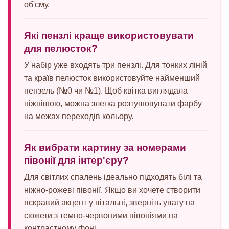
об'єму.
Які пензлі краще використовувати
для пелюсток?
У набір уже входять три пензлі. Для тонких ліній
та країв пелюсток використовуйте найменший
пензель (№0 чи №1). Щоб квітка виглядала
ніжнішою, можна злегка розтушовувати фарбу
на межах переходів кольору.
Як вибрати картину за номерами
півонії для інтер'єру?
Для світлих спалень ідеально підходять білі та
ніжно-рожеві півонії. Якщо ви хочете створити
яскравий акцент у вітальні, зверніть увагу на
сюжети з темно-червоними півоніями на
контрастному фоні.