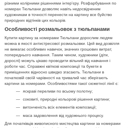
різними колірними рішеннями інтер'єру. Розфарбування по
номерах Тюльпани дозволяє навіть недосвідченим
художникам в точності перенести на картину все буйство
природних відтінків цих кольорів.
Особливості розмальовок з тюльпанами
Купити картину за номерами Тюльпани дорослим людям
можна в якості антистресової розмальовки. Цей вид дозвілля
не вимагає особливих навичок, значних грошових витрат,
попереднього навчання. Таким чином, художники (діти,
дорослі) можуть цікаво проводити вільний від навчання і
роботи час. Справжні квіткові композиції та букети в
приміщеннях відносно швидко згасають. Тюльпани в
початковій своїй чарівності на тривалий час зберігають
картини за номерами. Особливостями такої сюжетної лінії є:
яскраві переливи по всьому полотну;
соковиті, природні кольорові рішення картини;
витонченість всіх елементів композиції;
маса задоволення від художнього процесу.
Для початківців живописного мистецтва картини за номерами