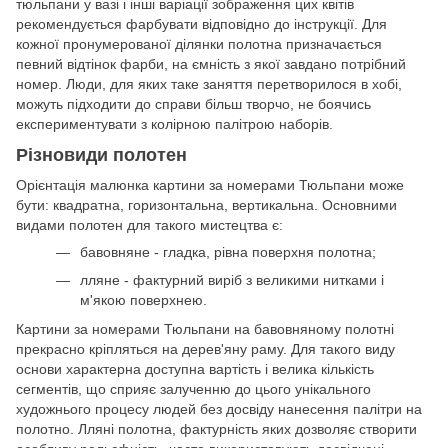
тюльпани у вазі і інші варіації зображення цих квітів
рекомендується фарбувати відповідно до інструкції. Для
кожної пронумерованої ділянки полотна призначається
певний відтінок фарби, на ємність з якої завдано потрібний
номер. Люди, для яких таке заняття перетворилося в хобі,
можуть підходити до справи більш творчо, не боячись
експериментувати з колірною палітрою наборів.
Різновиди полотен
Орієнтація малюнка картини за номерами Тюльпани може
бути: квадратна, горизонтальна, вертикальна. Основними
видами полотен для такого мистецтва є:
бавовняне - гладка, рівна поверхня полотна;
лляне - фактурний виріб з великими нитками і
м'якою поверхнею.
Картини за номерами Тюльпани на бавовняному полотні
прекрасно кріпляться на дерев'яну раму. Для такого виду
основи характерна доступна вартість і велика кількість
сегментів, що сприяє залученню до цього унікального
художнього процесу людей без досвіду нанесення палітри на
полотно. Лляні полотна, фактурність яких дозволяє створити