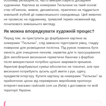
особливу рельєфність, часто використовують досвідчені
художники. Картина за номерами Тюльпани на такій основі
стає об'ємною, живою, динамічною, практично не піддається
зовнішній згубній дії навколишнього середовища. Цей живопис
не провисає на підрамнику, тривалий термін незмінний від
початкового зовнішнього вигляду.
Як можна впорядкувати художній процес?
Перед тим, як приступити до фарбування картини за
номерами "Тюльпан", слід завчасно підготувати рівну, гладку
поверхню для розміщення полотна. Під рукою повинна бути
ємність для очищення пензлів, серветки для їх просушування.
Для запобігання висихання герметичні баночки з фарбою
після використання потрібно щільно закривати кришкою.
Акрилові фарбувальні суміші абсолютно не токсичні, але при
висиханні потребують зусиль щоб змити з рук, одягу,
предметів інтер'єру. Купити картину за номерами "Тюльпан" за
прийнятною ціною від перевірених виробників пропонує
інтернет-магазин raskraski.com.ua (Київ) з доставкою по всій
території України.