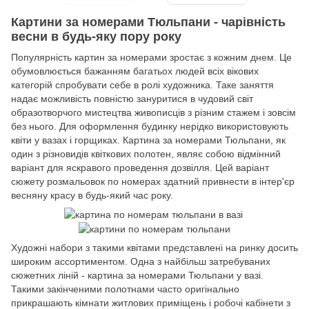
Картини за номерами Тюльпани - чарівність
весни в будь-яку пору року
Популярність картин за номерами зростає з кожним днем. Це
обумовлюється бажанням багатьох людей всіх вікових
категорій спробувати себе в ролі художника. Таке заняття
надає можливість повністю зануритися в чудовий світ
образотворчого мистецтва живописців з різним стажем і зовсім
без нього. Для оформлення будинку нерідко використовують
квіти у вазах і горщиках. Картина за номерами Тюльпани, як
один з різновидів квіткових полотен, являє собою відмінний
варіант для яскравого проведення дозвілля. Цей варіант
сюжету розмальовок по номерах здатний привнести в інтер'єр
весняну красу в будь-який час року.
Художні набори з такими квітами представлені на ринку досить
широким ассортиментом. Одна з найбільш затребуваних
сюжетних ліній - картина за номерами Тюльпани у вазі.
Такими закінченими полотнами часто оригінально
прикрашають кімнати житлових приміщень і робочі кабінети з