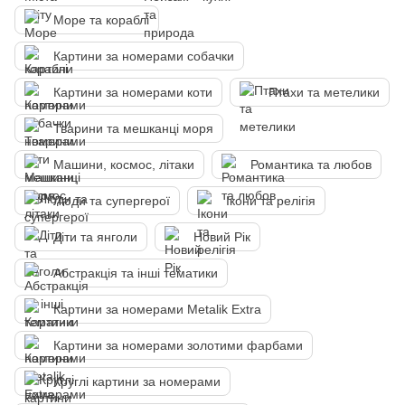
Море та кораблі
Картини за номерами собачки
Картини за номерами коти
Птахи та метелики
Тварини та мешканці моря
Машини, космос, літаки
Романтика та любов
Люди та супергерої
Ікони та релігія
Діти та янголи
Новий Рік
Абстракція та інші тематики
Картини за номерами Metalik Extra
Картини за номерами золотими фарбами
Круглі картини за номерами