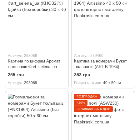
Артикул: 293089
Артикул: 279460
Картина по цифрам Аромат
Картина за номерами Букет
тюльпанів ©art_selena_ua
тюльпанів (ART-B-1964)
(KHO3279) Ідейка (Без
Artissimo 40 х 50 см
255 грн
353 грн
коробки) 30 х 40 см
Артикул
293089
Розмір картини
40 х 50 см
РОЗПРОДАЖ
−20%
ЗАЛИШИЛОСЬ 6 ДНІВ