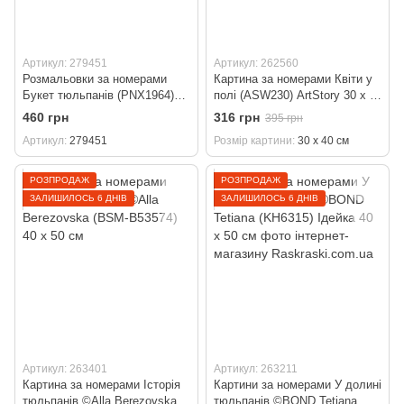
Артикул: 279451
Артикул: 262560
Розмальовки за номерами
Картина за номерами Квіти у
Букет тюльпанів (PNX1964)
полі (ASW230) ArtStory 30 х 40
Artissimo (Без коробки) 50 х
см
460 грн
316 грн
395 грн
60 см
Артикул
279451
Розмір картини
30 х 40 см
РОЗПРОДАЖ
РОЗПРОДАЖ
ЗАЛИШИЛОСЬ 6 ДНІВ
ЗАЛИШИЛОСЬ 6 ДНІВ
Артикул: 263401
Артикул: 263211
Картина за номерами Історія
Картини за номерами У долині
тюльпанів ©Alla Berezovska
тюльпанів ©BOND Tetiana