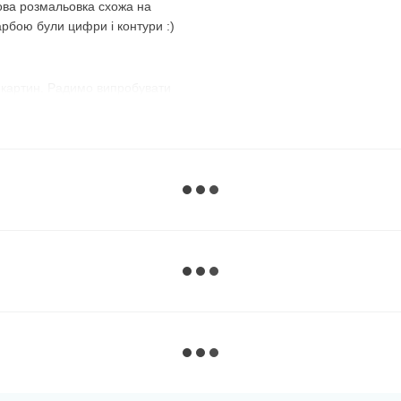
ова розмальовка схожа на
арбою були цифри і контури :)
 картин. Радимо випробувати
з №1 і розфарбовуєте всі
номер і зафарбовуєте всі
використовувати їх по порядку,
, що передбачений
майже до останньої фарби,
 :)
ий варіант. Темні, наприклад,
нє полотно, добре видно їхні
ому дуже зручно замальовувати
рною фарбою без номера
, а на
ь їх спеціально, щоб люди, які
розфарбувати спочатку їх —