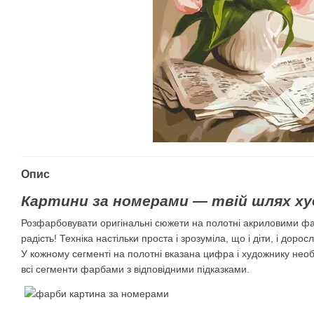
Опис
Картини за номерами — твій шлях ху
Розфарбовувати оригінальні сюжети на полотні акриловими ф
радість! Техніка настільки проста і зрозуміла, що і діти, і дорос
У кожному сегменті на полотні вказана цифра і художнику нео
всі сегменти фарбами з відповідними підказками.