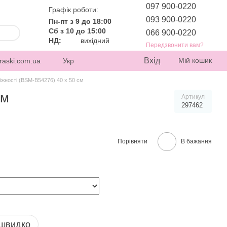
097 900-0220
Графік роботи:
093 900-0220
Пн-пт з 9 до 18:00
Сб з 10 до 15:00
066 900-0220
НД:
вихідний
Передзвонити вам?
Вхід
Мій кошик
raski.com.ua
Укр
іжності (BSM-B54276) 40 х 50 см
см
Артикул
297462
Порівняти
В бажання
 швидко