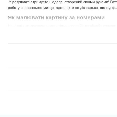
У результаті отримуєте шедевр, створений своїми руками! Гот
роботу справжнього митця, адже ніхто не дізнається, що під ф
Як малювати картину за номерами
Наші клієнти використовують кілька способів розфарбовування
їх самостійно і визначити найкращий для себе!
Всі сегменти одного кольору
. Відкриваєте фарбу 
сектори з таким номером. Потім обираєте наступний 
сектори з цим же номером і так далі. Не обов'язково 
можна брати той, який більше подобається, або той
для сусіднього із уже зафарбованим сегментом.
В цьому випадку результат може бути незрозумілим 
але дуже весело спостерігати, як з'являється картина
Від темних відтінків до світлих.
Це схожий на перш
коричневі і зелені кольори, чудово лягають на худож
межі і вони перекривають лінії контурів. Завдяки ць
сусідні, більш світлі елементи.
Зверніть увагу, що
іноді в наборі є баночка з чо
полотні — темно-сірі області. Деякі виробники роблят
малюють по цифрам вперше, могли потренуватися і 