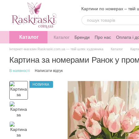
Перейти до основного контенту
Картини по номерах – твій 
Каталог
Каталог
Бренди
Про нас
Оплата і д
Інтернет-магазин Raskraski.com.ua — твій шлях художника
Каталог
Карт
Картина за номерами Ранок у пром
В наявності
Написати відгук
НОВИНКА