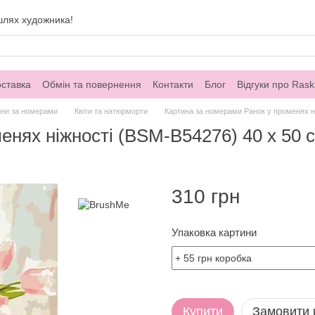
шлях художника!
оставка
Обмін та повернення
Контакти
Блог
Відгуки про Rask
ини за номерами
Квіти та натюрморти
Картина за номерами Ранок у променях н
енях ніжності (BSM-B54276) 40 х 50 
310 грн
Упаковка картини
Купити
Замовити