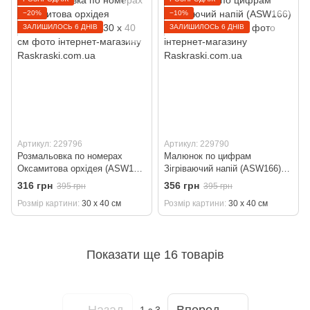
−20%
−10%
ЗАЛИШИЛОСЬ 6 ДНІВ
ЗАЛИШИЛОСЬ 6 ДНІВ
Артикул: 229796
Артикул: 229790
Розмальовка по номерах
Малюнок по цифрам
Оксамитова орхідея (ASW172)
Зігріваючий напій (ASW166)
ArtStory 30 х 40 см
ArtStory 30 х 40 см
316 грн
356 грн
395 грн
395 грн
Розмір картини
30 х 40 см
Розмір картини
30 х 40 см
Показати ще 16 товарів
Назад
Вперед