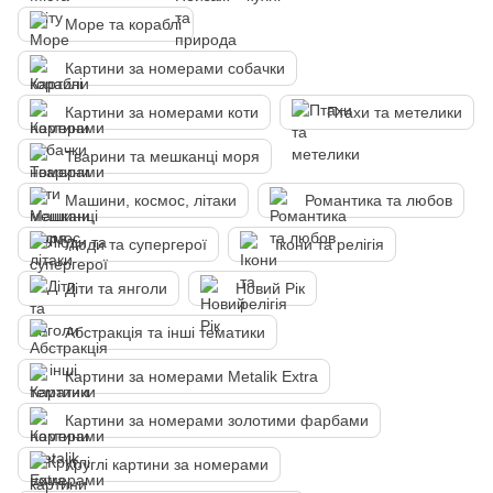
Море та кораблі
Картини за номерами собачки
Картини за номерами коти
Птахи та метелики
Тварини та мешканці моря
Машини, космос, літаки
Романтика та любов
Люди та супергерої
Ікони та релігія
Діти та янголи
Новий Рік
Абстракція та інші тематики
Картини за номерами Metalik Extra
Картини за номерами золотими фарбами
Круглі картини за номерами