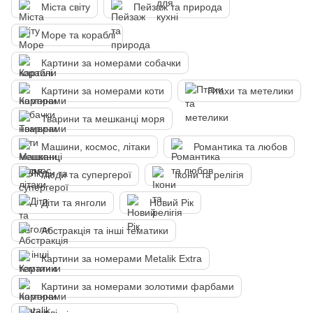
Міста світу
Пейзаж та природа
Море та кораблі
Картини за номерами собачки
Картини за номерами коти
Птахи та метелики
Тварини та мешканці моря
Машини, космос, літаки
Романтика та любов
Люди та супергерої
Ікони та релігія
Діти та янголи
Новий Рік
Абстракція та інші тематики
Картини за номерами Metalik Extra
Картини за номерами золотими фарбами