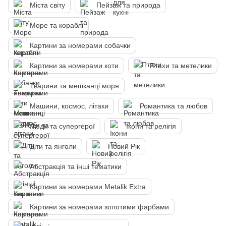
Міста світу
Пейзаж та природа
Море та кораблі
Картини за номерами собачки
Картини за номерами коти
Птахи та метелики
Тварини та мешканці моря
Машини, космос, літаки
Романтика та любов
Люди та супергерої
Ікони та релігія
Діти та янголи
Новий Рік
Абстракція та інші тематики
Картини за номерами Metalik Extra
Картини за номерами золотими фарбами