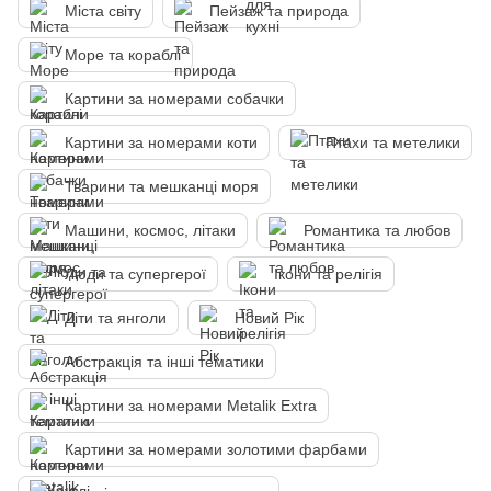
Міста світу
Пейзаж та природа
Море та кораблі
Картини за номерами собачки
Картини за номерами коти
Птахи та метелики
Тварини та мешканці моря
Машини, космос, літаки
Романтика та любов
Люди та супергерої
Ікони та релігія
Діти та янголи
Новий Рік
Абстракція та інші тематики
Картини за номерами Metalik Extra
Картини за номерами золотими фарбами