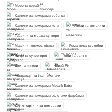
Море та кораблі
Картини за номерами собачки
Картини за номерами коти
Птахи та метелики
Тварини та мешканці моря
Машини, космос, літаки
Романтика та любов
Люди та супергерої
Ікони та релігія
Діти та янголи
Новий Рік
Абстракція та інші тематики
Картини за номерами Metalik Extra
Картини за номерами золотими фарбами
Круглі картини за номерами