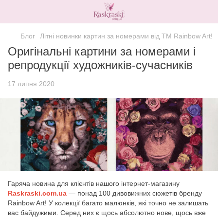
Блог
Літні новинки картин за номерами від ТМ Rainbow Art!
Оригінальні картини за номерами і
репродукції художників-сучасників
17 липня 2020
Гаряча новина для клієнтів нашого інтернет-магазину
Raskraski.com.ua
— понад 100 дивовижних сюжетів бренду
Rainbow Art! У колекції багато малюнків, які точно не залишать
вас байдужими. Серед них є щось абсолютно нове, щось вже