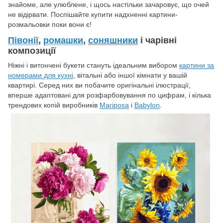
знайоме, але улюблене, і щось настільки зачаровує, що очей
не відірвати. Поспішайте купити надхненні картини-
розмальовки поки вони є!
Півонії
,
ромашки
,
соняшники
і чарівні
композиції
Ніжні і витончені букети стануть ідеальним вибором
картини за
номерами для кухні
, вітальні або іншої кімнати у вашій
квартирі. Серед них ви побачите оригінальні ілюстрації,
вперше адаптовані для розфарбовування по цифрам, і кілька
трендових копій виробників
Mariposa
і
Babylon
.