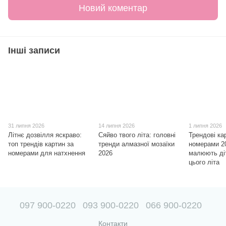
Новий коментар
Інші записи
31 липня 2026
14 липня 2026
1 липня 2026
Літнє дозвілля яскраво:
Сяйво твого літа: головні
Трендові ка
топ трендів картин за
тренди алмазної мозаїки
номерами 2
номерами для натхнення
2026
малюють діт
цього літа
097 900-0220
093 900-0220
066 900-0220
Контакти