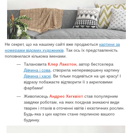
Не секрет, що на нашому сайті вже продаються
картини за
номерами відомих художників
. Так ось їх представленість
поповнилася кількома іменами.
Талановита
Клер Лакстон
, автор бестселера
Дівчина і сова
, створила неперевершену картину
Дівчина і хаскі
. Ви тільки подивіться на цю красу! І
відразу побажаєте відтворити її з акриловими
фарбами!
Живописець
Андрес Хегквіст
став популярним
завдяки роботам, на яких поєднав зникаючі види
тварин і птахів в оточенні квітів і екзотичних рослин.
Будь-яка з цих картин стане перлиною вашого
будинку.