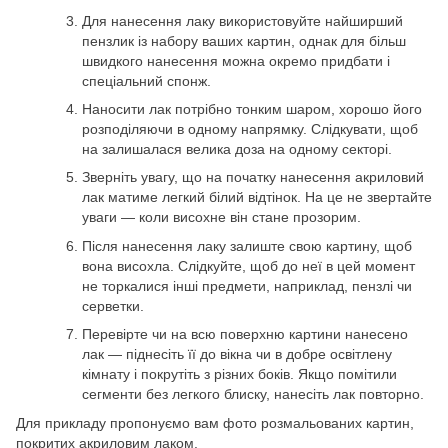
Для нанесення лаку використовуйте найширший
пензлик із набору ваших картин, однак для більш
швидкого нанесення можна окремо придбати і
спеціальний спонж.
Наносити лак потрібно тонким шаром, хорошо його
розподіляючи в одному напрямку. Слідкувати, щоб
на залишалася велика доза на одному секторі.
Зверніть увагу, що на початку нанесення акриловий
лак матиме легкий білий відтінок. На це не звертайте
уваги — коли висохне він стане прозорим.
Після нанесення лаку залиште свою картину, щоб
вона висохла. Слідкуйте, щоб до неї в цей момент
не торкалися інші предмети, наприклад, пензлі чи
серветки.
Перевірте чи на всю поверхню картини нанесено
лак — піднесіть її до вікна чи в добре освітлену
кімнату і покрутіть з різних боків. Якщо помітили
сегменти без легкого блиску, нанесіть лак повторно.
Для прикладу пропонуємо вам фото розмальованих картин,
покритих акриловим лаком.