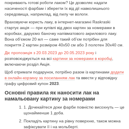
покривають готові роботи лаком? Це дозволяє надати
насиченості фарбам і зберегти їх від дії навколишнього
середовища, наприклад, від пилу чи вологи.
Враховуючи користь лаку, в інтернет-магазині Raskraski
стартує акція — при купівлі від двох картин за номерами в
коробках, даруємо баночку напівматового акрилового лаку.
Вона об’ємом 20 мл — саме такий об’єм потрібен для
покриття 2 картин розміром 40х50 см або 3 полотен 30х40 см.
Діє пропозиція з 20.03.2023 до 20.05.2023 року
і
розповсюджується на всі
картини за номерами в коробці
,
включаючи розділ Акція.
Щоб отримати подарунок, потрібно разом із картинами
додати
в онлайн-корзину за посиланням лак
та ввести у відповідну
графу цифровий купон
2023
.
Основні правила як наносити лак на
намальовану картину за номерами
1. Дочекайтеся доки фарби повністю висохнуть — це
щонайменше 1 доба.
Покладіть картину на рівну поверхню, також можна
зафіксувати її і на мольберті.