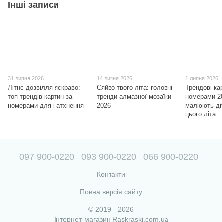
Інші записи
31 липня 2026
14 липня 2026
1 липня 2026
Літнє дозвілля яскраво:
Сяйво твого літа: головні
Трендові ка
топ трендів картин за
тренди алмазної мозаїки
номерами 2
номерами для натхнення
2026
малюють діт
цього літа
097 900-0220
093 900-0220
066 900-0220
Контакти
Повна версія сайту
© 2019—2026
Інтернет-магазин Raskraski.com.ua