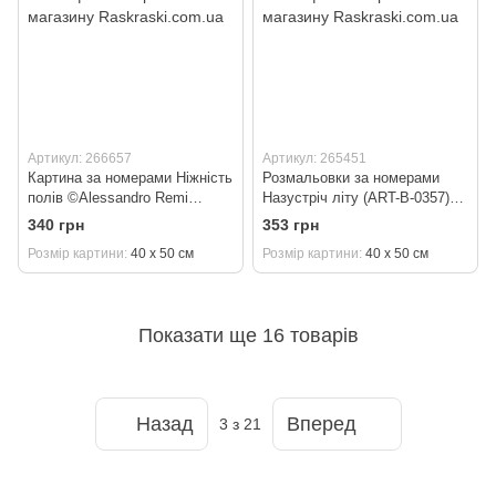
Артикул: 266657
Артикул: 265451
Картина за номерами Ніжність
Розмальовки за номерами
полів ©Аlessandro Remi
Назустріч літу (ART-B-0357)
(KH6321) Ідейка 40 х 50 см
Artissimo 40 х 50 см
340 грн
353 грн
Розмір картини
40 х 50 см
Розмір картини
40 х 50 см
Показати ще 16 товарів
Назад
Вперед
3
з 21