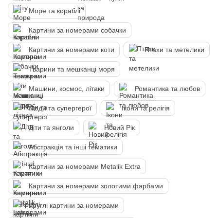
Море та кораблі
Картини за номерами собачки
Картини за номерами коти
Птахи та метелики
Тварини та мешканці моря
Машини, космос, літаки
Романтика та любов
Люди та супергерої
Ікони та релігія
Діти та янголи
Новий Рік
Абстракція та інші тематики
Картини за номерами Metalik Extra
Картини за номерами золотими фарбами
Круглі картини за номерами