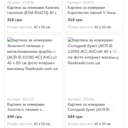
Артикул: 302836
Артикул: 302825
Картини за номерами Казкова
Картина за номерами
гортензія (BSM-B54274) 40 х
Королівство півоній © Anna
50 см
Steshenko (BSM-B53920) 40 х
310 грн
310 грн
50 см
Розмір картини
40 х 50 см
Розмір картини
40 х 50 см
Артикул: 302318
Артикул: 255680
Картина за номерами
Картина за номерами
Золотисті тичинки з
Солодкий букет (ACR-B-
металізованими фарбами
12093-AC) ArtCraft 40 х 50 см
344 грн
344 грн
(ACR-B-10190-AC) ArtCraft 40 х
Розмір картини
40 х 50 см
Розмір картини
40 х 50 см
50 см