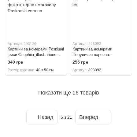
Артикул: 293126
Артикул: 293092
Картини за номерами Розкішні
Картини за номерами
іриси ©sophiia_іllustrations
Полуничне варення
(KH3287) Ідейка 40 х 50 см
©art_selena_ua (KHO5691)
340 грн
255 грн
Ідейка (Без коробки) 30 х 40
Розмір картини
40 х 50 см
Артикул
293092
см
Показати ще 16 товарів
Назад
Вперед
6
з 21