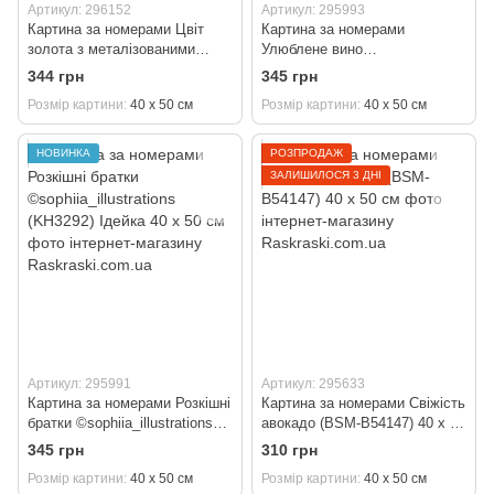
Артикул: 296152
Артикул: 295993
Картина за номерами Цвіт
Картина за номерами
золота з металізованими
Улюблене вино
фарбами (ACR-B-13157-AC)
©art_selena_ua (KH5699)
344 грн
345 грн
ArtCraft 40 х 50 см
Ідейка 40 х 50 см
Розмір картини
40 х 50 см
Розмір картини
40 х 50 см
НОВИНКА
РОЗПРОДАЖ
ЗАЛИШИЛОСЯ 3 ДНІ
Артикул: 295991
Артикул: 295633
Картина за номерами Розкішні
Картина за номерами Свіжість
братки ©sophiia_іllustrations
авокадо (BSM-B54147) 40 х 50
(KH3292) Ідейка 40 х 50 см
см
345 грн
310 грн
Розмір картини
40 х 50 см
Розмір картини
40 х 50 см