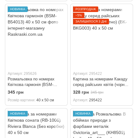
НОВИНКА
РОЗПРОДАЖ
−5%
ЗАЛИШИЛОСЯ 3 ДНІ
Артикул: 295626
Артикул: 295422
Розмальовка по номерах
Картина за номерами Какаду
Квіткова гармонія (BSM-
серед райських квітів (чорне
B54013) 40 х 50 см
полотно) (BK-BKG003) 40 х 50
345 грн
328 грн
345 грн
см
Розмір картини
40 х 50 см
Артикул
295422
НОВИНКА
НОВИНКА