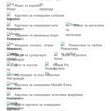
Море та кораблі
Картини за номерами собачки
Картини за номерами коти
Птахи та метелики
Тварини та мешканці моря
Машини, космос, літаки
Романтика та любов
Люди та супергерої
Ікони та релігія
Діти та янголи
Новий Рік
Абстракція та інші тематики
Картини за номерами Metalik Extra
Картини за номерами золотими фарбами
Круглі картини за номерами