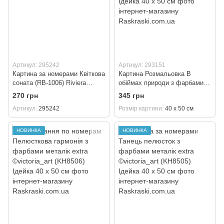
Артикул: 295242
Артикул: 293151
Картина за номерами Квіткова
Картина Розмальовка В
соната (RB-1006) Riviera
обіймах природи з фарбами
Blanca (Без коробки) 40 х 50
металік ©victoria_art___
270 грн
345 грн
см
(KH8509) Ідейка 40 х 50 см
Артикул
295242
Розмір картини
40 х 50 см
НОВИНКА
НОВИНКА