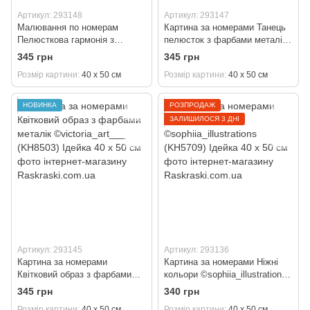
Артикул: 293148
Артикул: 293147
Малювання по номерам
Картина за номерами Танець
Пелюсткова гармонія з
пелюсток з фарбами металік
фарбами металік extra
extra ©victoria_art (KH8505)
345 грн
345 грн
©victoria_art (KH8506) Ідейка
Ідейка 40 х 50 см
Розмір картини
40 х 50 см
Розмір картини
40 х 50 см
40 х 50 см
НОВИНКА
РОЗПРОДАЖ
ЗАЛИШИЛОСЯ 3 ДНІ
Артикул: 293145
Артикул: 293136
Картина за номерами
Картина за номерами Ніжні
Квітковий образ з фарбами
кольори ©sophiia_іllustrations
металік ©victoria_art___
(KH5709) Ідейка 40 х 50 см
345 грн
340 грн
(KH8503) Ідейка 40 х 50 см
Розмір картини
40 х 50 см
Розмір картини
40 х 50 см