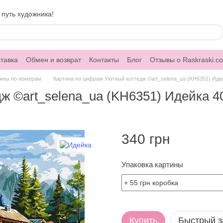
 путь художника!
тавка
Обмен и возврат
Контакты
Блог
Отзывы о Raskraski.c
ины по номерам
Картина по цифрам Уютный коттедж ©art_selena_ua (KH6351) Идей
 ©art_selena_ua (KH6351) Идейка 40
340 грн
Упаковка картины
Купить
Быстрый з