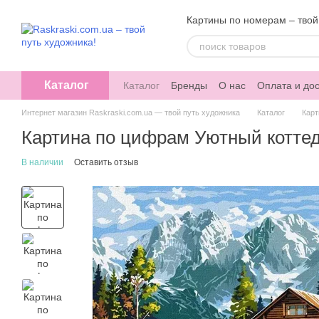
Перейти к основному контенту
Картины по номерам – твой
Каталог
Каталог
Бренды
О нас
Оплата и дос
Интернет магазин Raskraski.com.ua — твой путь художника
Каталог
Карт
Картина по цифрам Уютный коттедж
В наличии
Оставить отзыв