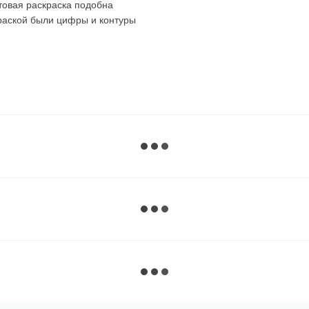
товая раскраска подобна
краской были цифры и контуры
 картин. Советуем
ля себя!
раскрашиваете все сектора с
аете все сектора с этим
их по порядку, можно брать
о вы раскрашивали.
 почти до последней краски,
 :)
вому вариант. Темные,
атся на холст, хорошо видно
ов. Благодаря этому очень
енты.
очка с черной краской без
торые производители делают их
 раскрасить их в первую