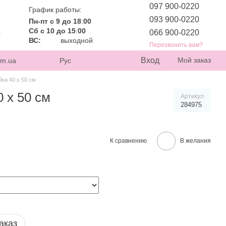
097 900-0220
График работы:
093 900-0220
Пн-пт с 9 до 18
:
00
Сб с 10 до 15
:
00
066 900-0220
ВС:
выходной
Перезвонить вам?
Вход
Мой заказ
om.ua
Рус
ка 40 х 50 см
 х 50 см
Артикул
284975
К сравнению
В желания
аказ