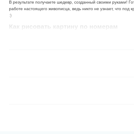
В результате получаете шедевр, созданный своими руками! Го
работе настоящего живописца, ведь никто не узнает, что под 
:)
Как рисовать картину по номерам
Наши клиенты используют несколько способов раскрашивания
испробовать их самостоятельно и определить самый лучший д
Все сегменты одного цвета.
Берете краску с №1 и 
таким номером. Берете следующий номер и закрашив
номером и так далее. Не обязательно использовать 
тот, какой больше нравится, или соседний с тем, чт
В таком варианте результат может быть не понятным
но очень забавно наблюдать, как появляется картина
От темных оттенков к светлым
. Это подобный пер
например, коричневые и зеленые цвета, отлично лож
их границы и они хорошо перекрывают линии контур
удобно зарисовывать соседние, более светлые элем
Обратите внимание, что
иногда в наборе есть бан
номера
, а на холсте — темно-серые области. Неко
специально, чтобы новички могли потренироваться и