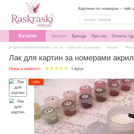
Перейти до основного контенту
Картини по номерах – твій 
Каталог
Каталог
Бренди
Про нас
Оплата і д
Інтернет-магазин Raskraski.com.ua — твій шлях художника
Каталог
Моль
Лак для картин за номерами акри
Немає в наявності
1 відгук
−29%