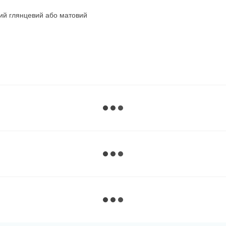
ний глянцевий або матовий
м мигдальним запахом. Після
 відносній вологості 70% в
ле при необхідності ви
 питною водою до 10%.
аносите на поверхню