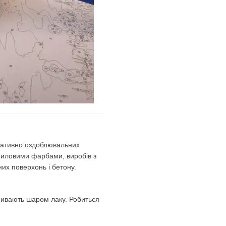
оративно оздоблювальних
риловими фарбами, виробів з
яних поверхонь і бетону.
ривають шаром лаку. Робиться