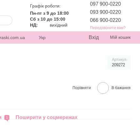
097 900-0220
Графік роботи:
093 900-0220
Пн-пт з 9 до 18:00
Сб з 10 до 15:00
066 900-0220
НД:
вихідний
Передзвонити вам?
Вхід
Мій кошик
raski.com.ua
Укр
Артикул
209272
Порівняти
В бажання
и
Поширити у соцмережах
1