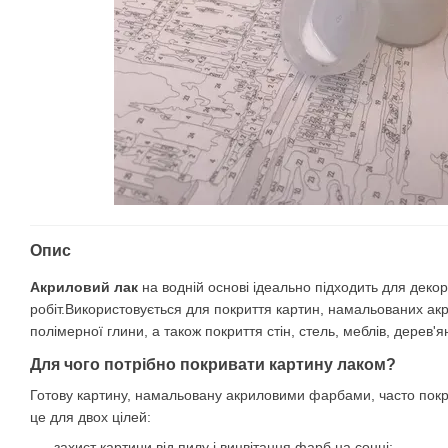
Опис
Акриловий лак
на водній основі ідеально підходить для дек
робіт.Використовується для покриття картин, намальованих ак
полімерної глини, а також покриття стін, стель, меблів, дерев'
Для чого потрібно покривати картину лаком?
Готову картину, намальовану акриловими фарбами, часто пок
це для двох цілей:
захист картини від пилу і вицвітання фарб на сонці;