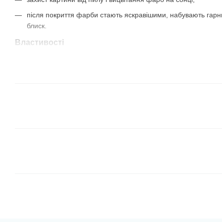
після покриття фарби стають яскравішими, набувають гар
блиск.
Властивості
Лак акриловий для картин
є прозоро-білу рідину з приємни
висихання шар лаку стає прозорим.
Умови роботи
Робота з лаком повинна відбуватися при температурі 16-24 ° С,
чистому приміщенні.
Підготовка складу до роботи
Ретельно перемішайте лак. Акриловий лак готовий до роботи, а
можете розбавити його кондиціонером для фарби або чистою
Нанесення: Візьміть синтетичну кисть і наберіть на неї лак. Н
спрямованими рухами.
Кожен шар лаку можна наносити через кожні 4 години.
Висихання