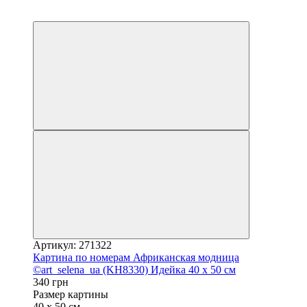
Распродажа
осталось 6 дней
Артикул: 271322
Картина по номерам Африканская модница
©art_selena_ua (KH8330) Идейка 40 х 50 см
340 грн
Размер картины
40 х 50 см