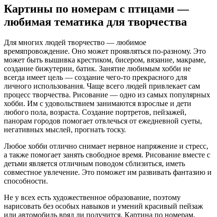
Картины по номерам с птицами —
любимая тематика для творчества
Для многих людей творчество — любимое
времяпровождение. Оно может проявляться по-разному. Это
может быть вышивка крестиком, бисером, вязание, макраме,
создание бижутерии, батик. Занятие любимым хобби не
всегда имеет цель — создание чего-то прекрасного для
личного использования. Чаще всего людей привлекает сам
процесс творчества. Рисование — одно из самых популярных
хобби. Им с удовольствием занимаются взрослые и дети
любого пола, возраста. Создание портретов, пейзажей,
панорам городов помогает отвлечься от ежедневной суеты,
негативных мыслей, прогнать тоску.
Любое хобби отлично снимает нервное напряжение и стресс,
а также помогает занять свободное время. Рисование вместе с
детьми является отличным поводом сблизиться, иметь
совместное увлечение. Это поможет им развивать фантазию и
способности.
Не у всех есть художественное образование, поэтому
нарисовать без особых навыков и умений красивый пейзаж
или автомобиль вряд ли получится. Картина по номерам,