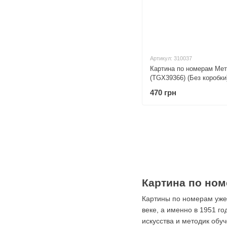
Артикул: 310037
Картина по номерам Ме
(TGX39366) (Без коробки
х 50 см
470 грн
Картина по ном
Картины по номерам уже 
веке, а именно в 1951 г
искусства и методик обу