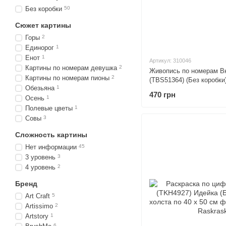
Без коробки
50
Сюжет картины
Горы
2
Единорог
1
Енот
1
Артикул: 310046
Картины по номерам девушка
2
Живопись по номерам Вк
Картины по номерам пионы
2
(TBS51364) (Без коробки
Обезьяна
1
х 50 см
470 грн
Осень
1
Полевые цветы
1
Совы
3
Сложность картины
Нет информации
45
3 уровень
3
4 уровень
2
Бренд
Art Craft
5
Artissimo
2
Artstory
1
6