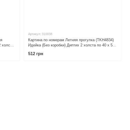
Артикул: 310038
ия
Картина по номерам Летняя прогулка (TKH4834)
2 холста
Идейка (Без коробки) Диптих 2 холста по 40 х 50
см
512 грн