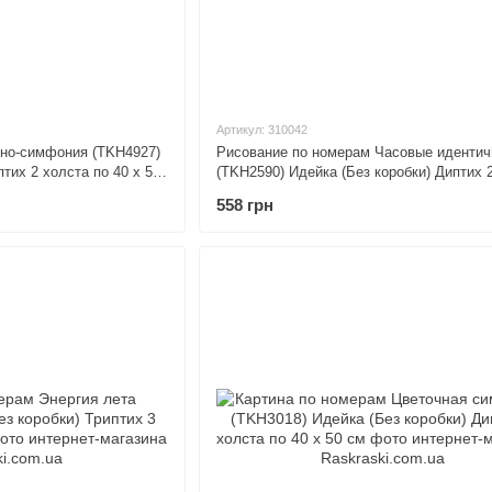
Артикул: 310042
тно-симфония (TKH4927)
Рисование по номерам Часовые идентич
птих 2 холста по 40 х 50
(TKH2590) Идейка (Без коробки) Диптих 
по 40 х 50 см
558 грн