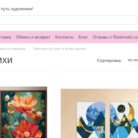
 путь художника!
тавка
Обмен и возврат
Контакты
Блог
Отзывы о Raskraski.c
ины по номерам
Триптихи (из трех и более картин)
ихи
по п
Сортировка: