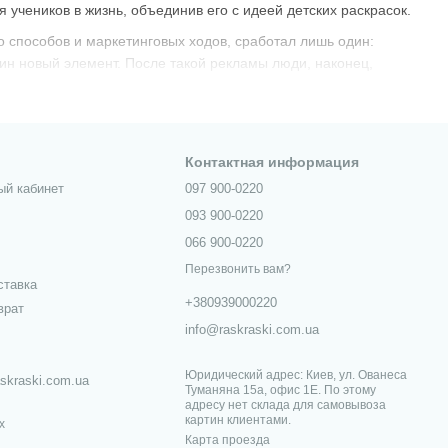
 учеников в жизнь, объединив его с идеей детских раскрасок.
 способов и маркетинговых ходов, сработал лишь один:
дин новый элемент. После такой рекламы люди, наконец,
хи и полиптихи очень популярны, ими увлечены как дети, так
зительном искусстве, в котором художники приобрели совсем
реобразуют их в картины по номерам, которые тут же идут в
х, кто когда-либо мечтал рисовать красиво, но видел в этом
Контактная информация
ый кабинет
097 900-0220
093 900-0220
066 900-0220
Перезвонить вам?
ставка
+380939000220
врат
info@raskraski.com.ua
Юридический адрес: Киев, ул. Ованеса
skraski.com.ua
Туманяна 15а, офис 1Е. По этому
адресу нет склада для самовывоза
картин клиентами.
х
Карта проезда