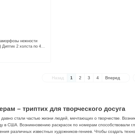
таморфозы нежности
) Диптих 2 холста по 40
Назад
1
2
3
4
Вперед
ерам – триптих для творческого досуга
давно стали частью жизни людей, мечтающих о творчестве. Возник
оду в США. Возникновению раскрасок по номерам способствовали гл
чения различных известных художников-гениев. Чтобы создать техн