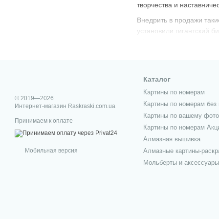
творчества и наставниче
Внедрить в продажи таки
установили гигантский б
обратили внимание на да
и взрослые. Более того,
иной род деятельности, 
продажу. Моно-полотна, 
Каталог
много сложностей.
Картины по номерам
© 2019—2026
Картины по номерам без 
Интернет-магазин Raskraski.com.ua
Картины по вашему фото
Принимаем к оплате
Картины по номерам Акц
Алмазная вышивка
Мобильная версия
Алмазные картины-раскр
Мольберты и аксессуары