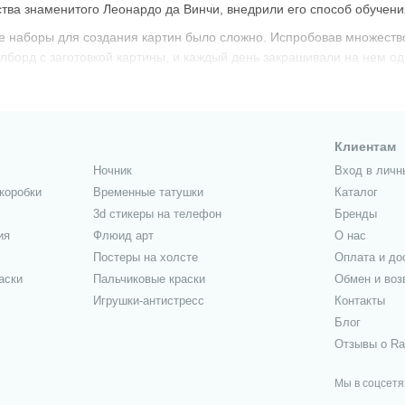
ства знаменитого Леонардо да Винчи, внедрили его способ обучения
е наборы для создания картин было сложно. Испробовав множество
илборд с заготовкой картины, и каждый день закрашивали на нем о
нный вид творчества. Теперь картины по номерам, диптихи, трипти
 современное искусство обогатилось новым направлением в изобра
приносящий доход и славу при жизни: создавая свои картины, они п
диптихи, триптихи и полиптихи по номерам украшают теперь дома те
Клиентам
Ночник
Вход в личн
коробки
Временные татушки
Каталог
3d стикеры на телефон
Бренды
ия
Флюид арт
О нас
Постеры на холсте
Оплата и до
аски
Пальчиковые краски
Обмен и воз
Игрушки-антистресс
Контакты
Блог
Отзывы о Ra
Мы в соцсетя