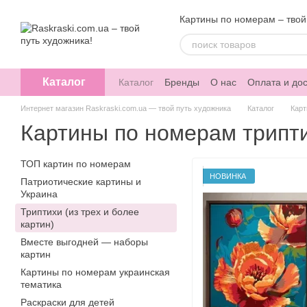
Перейти к основному контенту
Картины по номерам – твой
Каталог
Каталог
Бренды
О нас
Оплата и дос
Интернет магазин Raskraski.com.ua — твой путь художника
Каталог
Карт
Картины по номерам трипт
ТОП картин по номерам
НОВИНКА
Патриотические картины и
Украина
Триптихи (из трех и более
картин)
Вместе выгодней — наборы
картин
Картины по номерам украинская
тематика
Раскраски для детей