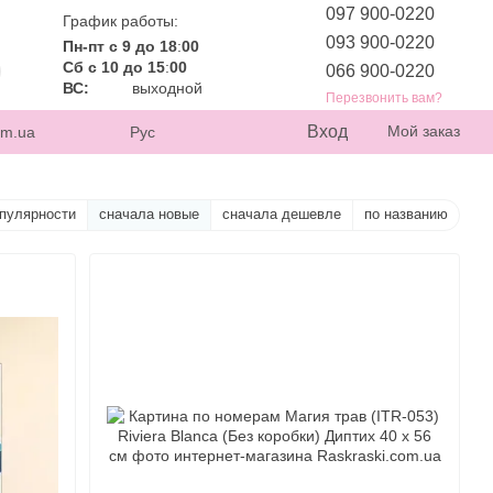
097 900-0220
График работы:
093 900-0220
Пн-пт с 9 до 18
:
00
Сб с 10 до 15
:
00
066 900-0220
ВС:
выходной
Перезвонить вам?
Вход
Мой заказ
om.ua
Рус
опулярности
сначала новые
сначала дешевле
по названию