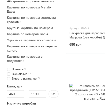
Абстракция и прочие тематики
Картины по номерам Metalik
Extra
Картины по номерам золотыми
красками
Круглые картины по номерам
Артикул: 310049
Раскраска для взрослых
Картина по номерам часы
Mariposa (Без коробки) Д
Уценка на картины по номерам
50 см
690 грн
Картины по номерам на черном
холсте
Картины по номерам с
подсветкой
Новинка
6
Эксклюзив
12
Вместе выгоднее
24
Цена, грн
От Цена, грн
До Цена, грн
OK
Наличие коробки