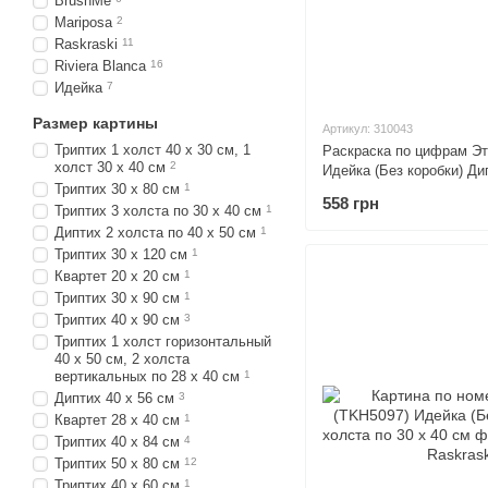
BrushMe
Mariposa
2
Raskraski
11
Riviera Blanca
16
Идейка
7
Размер картины
Артикул: 310043
Триптих 1 холст 40 х 30 см, 1
Раскраска по цифрам Э
холст 30 х 40 см
2
Идейка (Без коробки) Ди
Триптих 30 х 80 см
1
см
558 грн
Триптих 3 холста по 30 х 40 см
1
Диптих 2 холста по 40 х 50 см
1
Триптих 30 х 120 см
1
Квартет 20 х 20 см
1
Триптих 30 х 90 см
1
Триптих 40 х 90 см
3
Триптих 1 холст горизонтальный
40 х 50 см, 2 холста
вертикальных по 28 х 40 см
1
Диптих 40 х 56 см
3
Квартет 28 х 40 см
1
Триптих 40 х 84 см
4
Триптих 50 х 80 см
12
Триптих 40 х 60 см
1