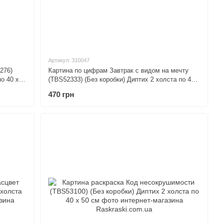
Артикул: 310047
276)
Картина по цифрам Завтрак с видом на мечту
о 40 х
(TBS52333) (Без коробки) Диптих 2 холста по 40
х 50 см
470 грн