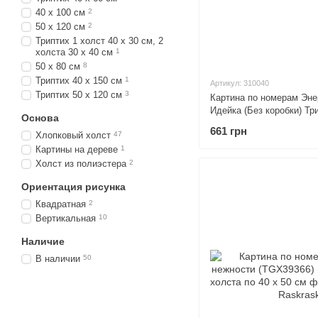
40 х 100 см
2
50 х 120 см
2
Триптих 1 холст 40 х 30 см, 2
холста 30 х 40 см
1
50 х 80 см
8
Триптих 40 х 150 см
1
Артикул: 310040
Триптих 50 х 120 см
3
Картина по номерам Эне
Идейка (Без коробки) Три
Основа
см
661 грн
Хлопковый холст
47
Картины на дереве
1
Холст из полиэстера
2
Ориентация рисунка
Квадратная
2
Вертикальная
10
Наличие
В наличии
50