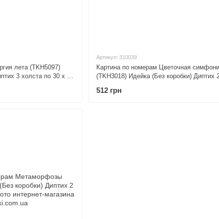
Артикул: 310039
ргия лета (TKH5097)
Картина по номерам Цветочная симфон
птих 3 холста по 30 х 40
(TKH3018) Идейка (Без коробки) Диптих 
по 40 х 50 см
512 грн