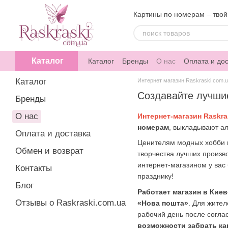
Перейти к основному контенту
Картины по номерам – твой
Каталог
Каталог
Бренды
О нас
Оплата и дос
Каталог
Интернет магазин Raskraski.com.
Создавайте лучшие
Бренды
О нас
Интернет-магазин Raskra
номерам
, выкладывают а
Оплата и доставка
Ценителям модных хобби 
Обмен и возврат
творчества лучших произв
интернет-магазином у вас 
Контакты
празднику!
Блог
Работает магазин в Киев
Отзывы о Raskraski.com.ua
«Нова пошта»
. Для жите
рабочий день после согла
возможности забрать к