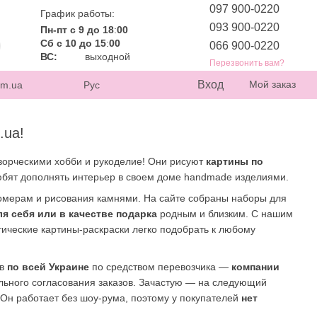
097 900-0220
График работы:
093 900-0220
Пн-пт с 9 до 18
:
00
Сб с 10 до 15
:
00
066 900-0220
ВС:
выходной
Перезвонить вам?
Вход
Мой заказ
om.ua
Рус
.ua!
ворческими хобби и рукоделие! Они рисуют
картины по
юбят дополнять интерьер в своем доме handmade изделиями.
омерам и рисования камнями. На сайте собраны наборы для
ля себя или в качестве подарка
родным и близким. С нашим
тические картины-раскраски легко подобрать к любому
ов
по всей Украине
по средством перевозчика —
компании
ьного согласования заказов. Зачастую — на следующий
 Он работает без шоу-рума, поэтому у покупателей
нет