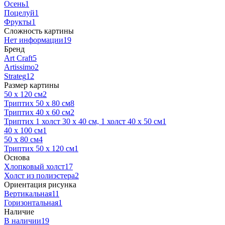
Осень
1
Поцелуй
1
Фрукты
1
Сложность картины
Нет информации
19
Бренд
Art Craft
5
Artissimo
2
Strateg
12
Размер картины
50 х 120 см
2
Триптих 50 х 80 см
8
Триптих 40 х 60 см
2
Триптих 1 холст 30 х 40 см, 1 холст 40 х 50 см
1
40 х 100 см
1
50 х 80 см
4
Триптих 50 х 120 см
1
Основа
Хлопковый холст
17
Холст из полиэстера
2
Ориентация рисунка
Вертикальная
11
Горизонтальная
1
Наличие
В наличии
19