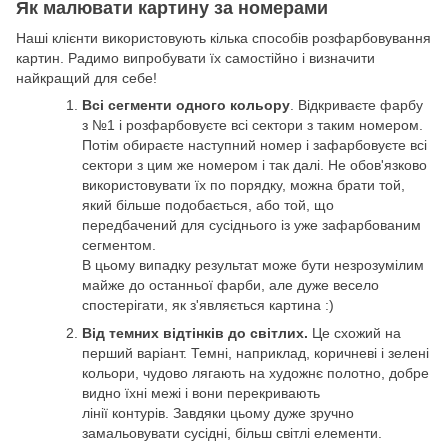
Як малювати картину за номерами
Наші клієнти використовують кілька способів розфарбовування
картин. Радимо випробувати їх самостійно і визначити
найкращий для себе!
Всі сегменти одного кольору
. Відкриваєте фарбу
з №1 і розфарбовуєте всі сектори з таким номером.
Потім обираєте наступний номер і зафарбовуєте всі
сектори з цим же номером і так далі. Не обов'язково
використовувати їх по порядку, можна брати той,
який більше подобається, або той, що
передбачений для сусіднього із уже зафарбованим
сегментом.
В цьому випадку результат може бути незрозумілим
майже до останньої фарби, але дуже весело
спостерігати, як з'являється картина :)
Від темних відтінків до світлих.
Це схожий на
перший варіант. Темні, наприклад, коричневі і зелені
кольори, чудово лягають на художнє полотно, добре
видно їхні межі і вони перекривають
лінії контурів. Завдяки цьому дуже зручно
замальовувати сусідні, більш світлі елементи.