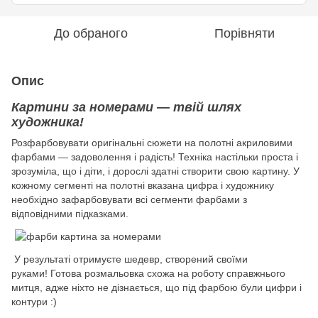
До обраного
Порівняти
Опис
Картини за номерами — твій шлях
художника!
Розфарбовувати оригінальні сюжети на полотні акриловими
фарбами — задоволення і радість! Техніка настільки проста і
зрозуміла, що і діти, і дорослі здатні створити свою картину. У
кожному сегменті на полотні вказана цифра і художнику
необхідно зафарбовувати всі сегменти фарбами з
відповідними підказками.
У результаті отримуєте шедевр, створений своїми
руками! Готова розмальовка схожа на роботу справжнього
митця, адже ніхто не дізнається, що під фарбою були цифри і
контури :)