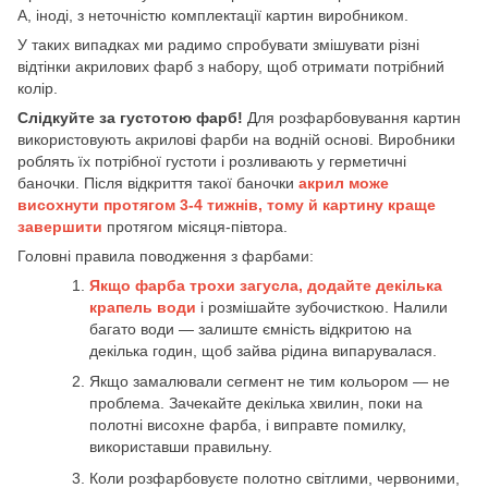
А, іноді, з неточністю комплектації картин виробником.
У таких випадках ми радимо спробувати змішувати різні
відтінки акрилових фарб з набору, щоб отримати потрібний
колір.
Слідкуйте за густотою фарб!
Для розфарбовування картин
використовують акрилові фарби на водній основі. Виробники
роблять їх потрібної густоти і розливають у герметичні
баночки. Після відкриття такої баночки
акрил може
висохнути протягом 3-4 тижнів, тому й картину краще
завершити
протягом місяця-півтора.
Головні правила поводження з фарбами:
Якщо фарба трохи загусла, додайте декілька
крапель води
і розмішайте зубочисткою. Налили
багато води — залиште ємність відкритою на
декілька годин, щоб зайва рідина випарувалася.
Якщо замалювали сегмент не тим кольором — не
проблема. Зачекайте декілька хвилин, поки на
полотні висохне фарба, і виправте помилку,
використавши правильну.
Коли розфарбовуєте полотно світлими, червоними,