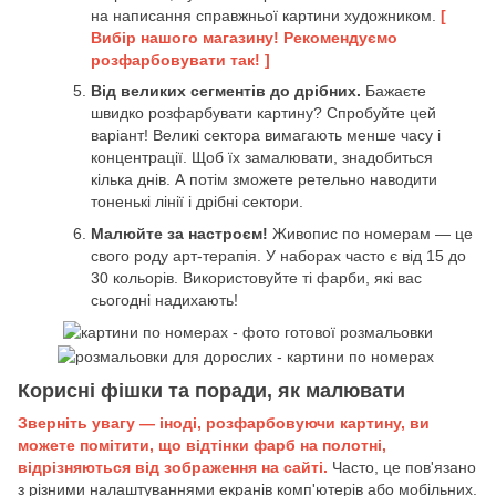
на написання справжньої картини художником.
[
Вибір нашого магазину! Рекомендуємо
розфарбовувати так! ]
Від великих сегментів до дрібних.
Бажаєте
швидко розфарбувати картину? Спробуйте цей
варіант! Великі сектора вимагають менше часу і
концентрації. Щоб їх замалювати, знадобиться
кілька днів. А потім зможете ретельно наводити
тоненькі лінії і дрібні сектори.
Малюйте за настроєм!
Живопис по номерам — це
свого роду арт-терапія. У наборах часто є від 15 до
30 кольорів. Використовуйте ті фарби, які вас
сьогодні надихають!
Корисні фішки та поради, як малювати
Зверніть увагу — іноді, розфарбовуючи картину, ви
можете помітити, що відтінки фарб на полотні,
відрізняються від зображення на сайті.
Часто, це пов'язано
з різними налаштуваннями екранів комп'ютерів або мобільних.