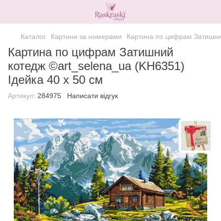
Каталог
Картини за номерами
Картина по цифрам Затишний
Картина по цифрам Затишний
котедж ©art_selena_ua (KH6351)
Ідейка 40 х 50 см
Артикул:
284975
Написати відгук