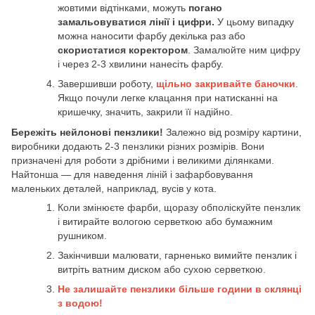
жовтими відтінками, можуть
погано
замальовуватися лінії і цифри.
У цьому випадку
можна наносити фарбу декілька раз або
скористатися коректором
. Замалюйте ним цифру
і через 2-3 хвилини нанесіть фарбу.
Завершивши роботу,
щільно закривайте баночки
.
Якщо почули легке клацання при натисканні на
кришечку, значить, закрили її надійно.
Бережіть нейлонові пензлики!
Залежно від розміру картини,
виробники додають 2-3 пензлики різних розмірів. Вони
призначені для роботи з дрібними і великими ділянками.
Найтонша — для наведення ліній і зафарбовування
маленьких деталей, наприклад, вусів у кота.
Коли змінюєте фарби, щоразу обполіскуйте пензлик
і витирайте вологою серветкою або бумажним
рушником.
Закінчивши малювати, гарненько вимийте пензлик і
витріть ватним диском або сухою серветкою.
Не залишайте пензлики більше години в склянці
з водою!