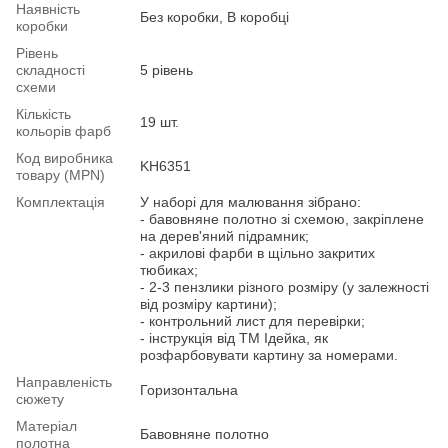
Наявність
Без коробки, В коробці
коробки
Рівень
складності
5 рівень
схеми
Кількість
19 шт.
кольорів фарб
Код виробника
KH6351
товару (MPN)
Комплектація
У наборі для малювання зібрано:
- бавовняне полотно зі схемою, закріплене
на дерев'яний підрамник;
- акрилові фарби в щільно закритих
тюбиках;
- 2-3 пензлики різного розміру (у залежності
від розміру картини);
- контрольний лист для перевірки;
- інструкція від ТМ Ідейка, як
розфарбовувати картину за номерами.
Направленість
Горизонтальна
сюжету
Матеріал
Бавовняне полотно
полотна