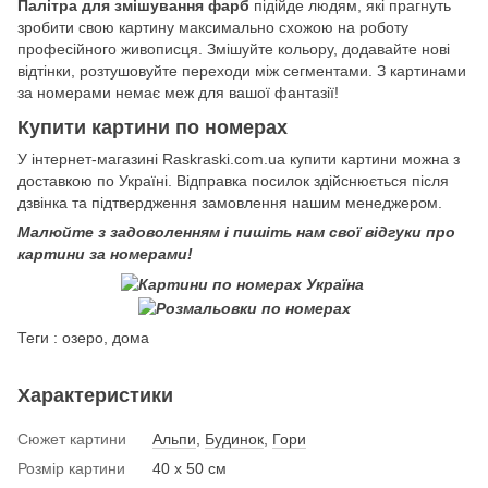
Палітра для змішування фарб
підійде людям, які прагнуть
зробити свою картину максимально схожою на роботу
професійного живописця. Змішуйте кольору, додавайте нові
відтінки, розтушовуйте переходи між сегментами. З картинами
за номерами немає меж для вашої фантазії!
Купити картини по номерах
У інтернет-магазині Raskraski.com.ua купити картини можна з
доставкою по Україні. Відправка посилок здійснюється після
дзвінка та підтвердження замовлення нашим менеджером.
Малюйте з задоволенням і пишіть нам свої відгуки про
картини за номерами!
Теги : озеро, дома
Характеристики
Сюжет картини
Альпи
,
Будинок
,
Гори
Розмір картини
40 х 50 см