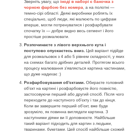
Зверніть увагу, що
іноді в наборі є баночка з
чорною фарбою без номера
, а на полотні —
темно-сірі області. Деякі виробники роблять їх
спеціально, щоб люди, які малюють по цифрам
вперше, могли потренуватися і розфарбувати
спочатку їх — добре видно весь сегмент і його
простіше розмалювати.
Розпочинаєте з лівого верхнього кута і
поступово опускаєтесь вниз.
Цей варіант підійде
для розмальовок з 4 або 5 рівнем складності, у яких
на схемах багато дрібних деталей. Протягом всього
процесу малювання з'являється картина частинами,
що дуже надихає :)
Розфарбовування об'єктами.
Обираєте головний
об'єкт на картині і розфарбовуєте його повністю,
застосовуючи перший або другий спосіб. Після чого
переходите до наступного об'єкту і так до кінця.
Коли ви завершите перший об'єкт, вже буде
зрозуміло, як повинна виглядати картина. З
наступними діями ви її доповнюєте. Найбільше
такий варіант підходить для картин з людьми,
тваринами, букетами. Цей спосіб найбільше схожий