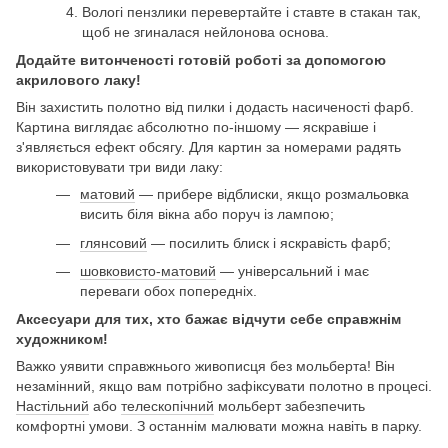
Вологі пензлики перевертайте і ставте в стакан так,
щоб не згиналася нейлонова основа.
Додайте витонченості готовій роботі за допомогою
акрилового лаку!
Він захистить полотно від пилки і додасть насиченості фарб.
Картина виглядає абсолютно по-іншому — яскравіше і
з'являється ефект обсягу. Для картин за номерами радять
використовувати три види лаку:
матовий
— прибере відблиски, якщо розмальовка
висить біля вікна або поруч із лампою;
глянсовий
— посилить блиск і яскравість фарб;
шовковисто-матовий
— універсальний і має
переваги обох попередніх.
Аксесуари для тих, хто бажає відчути себе справжнім
художником!
Важко уявити справжнього живописця без мольберта! Він
незамінний, якщо вам потрібно зафіксувати полотно в процесі.
Настільний
або
телескопічний
мольберт забезпечить
комфортні умови. З останнім малювати можна навіть в парку.