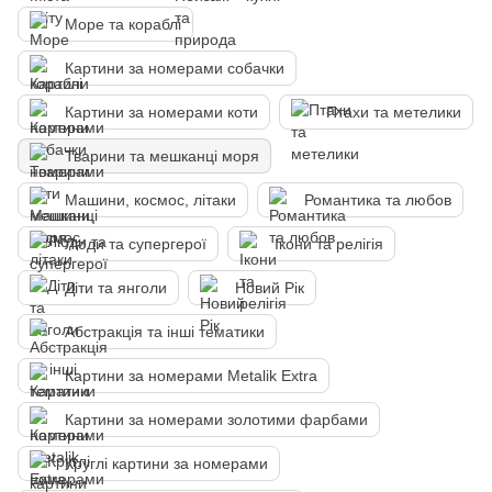
Море та кораблі
Картини за номерами собачки
Картини за номерами коти
Птахи та метелики
Тварини та мешканці моря
Машини, космос, літаки
Романтика та любов
Люди та супергерої
Ікони та релігія
Діти та янголи
Новий Рік
Абстракція та інші тематики
Картини за номерами Metalik Extra
Картини за номерами золотими фарбами
Круглі картини за номерами