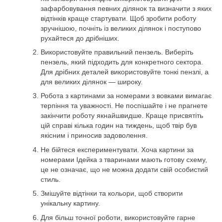
зафарбовування певних ділянок та визначити з яких
відтінків краще стартувати. Щоб зробити роботу
зручнішою, почніть із великих ділянок і поступово
рухайтеся до дрібніших.
Використовуйте правильний пензель. Виберіть
пензель, який підходить для конкретного сектора.
Для дрібних деталей використовуйте тонкі пензлі, а
для великих ділянок — широку.
Робота з картинами за номерами з вовками вимагає
терпіння та уважності. Не поспішайте і не прагнете
закінчити роботу якнайшвидше. Краще присвятіть
цій справі кілька годин на тиждень, щоб твір був
якісним і приносив задоволення.
Не бійтеся експериментувати. Хоча картини за
номерами Ідейка з тваринами мають готову схему,
це не означає, що не можна додати свій особистий
стиль.
Змішуйте відтінки та кольори, щоб створити
унікальну картину.
Для більш точної роботи, використовуйте гарне