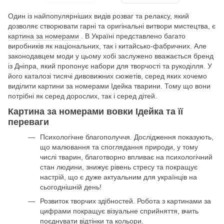
Один із найпопулярніших видів розваг та релаксу, який
дозволяє створювати гарні та оригінальні витвори мистецтва, є
картина за номерами
. В Україні представлено багато
виробників як національних, так і китайсько-фабричних. Але
законодавцем моди у цьому хобі заслужено вважається бренд
із Дніпра, який пропонує набори для творчості та рукоділля. У
його каталозі тисячі дивовижних сюжетів, серед яких хочемо
виділити картини за номерами Ідейка тварини. Тому що вони
потрібні як серед дорослих, так і серед дітей.
Картина за номерами вовки Ідейка та її
переваги
Психологічне благополуччя. Дослідження показують,
що малювання та споглядання природи, у тому
числі тварин, благотворно впливає на психологічний
стан людини, знижує рівень стресу та покращує
настрій, що є дуже актуальним для українців на
сьогоднішній день!
Розвиток творчих здібностей. Робота з картинами за
цифрами покращує візуальне сприйняття, вчить
поєднувати відтінки та кольори.