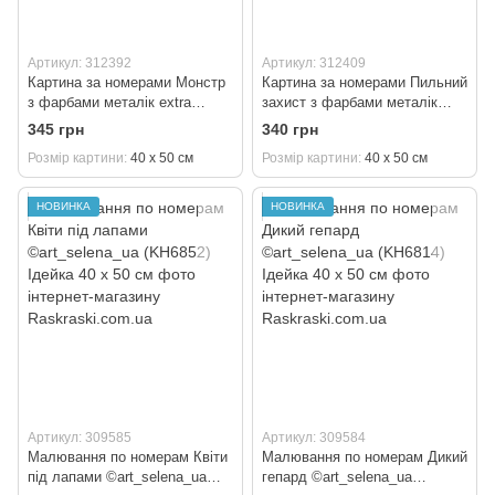
Артикул: 312392
Артикул: 312409
Картина за номерами Монстр
Картина за номерами Пильний
з фарбами металік extra
захист з фарбами металік
©art_selena_ua (KH5223)
©art_selena_ua (KH6947)
345 грн
340 грн
Ідейка 40 х 50 см
Ідейка 40 х 50 см
Розмір картини
40 х 50 см
Розмір картини
40 х 50 см
НОВИНКА
НОВИНКА
Артикул: 309585
Артикул: 309584
Малювання по номерам Квіти
Малювання по номерам Дикий
під лапами ©art_selena_ua
гепард ©art_selena_ua