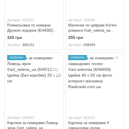
Артикул: 300151
Артикул: 299495
Розмальовка по номерах
Малюнок по цифрам Котячі
Дружня подорож (KH4382)
романси ©art_selena_ua
Ідейка 40 х 40 см
(KHO6746) Ідейка (Без
320 грн
255 грн
коробки) 30 х 40 см
Артикул
300151
Артикул
299495
НОВИНКА
НОВИНКА
Артикул: 299415
Артикул: 293141
Картина за номерами Ловець
Картина за номерами У
зірок ©art_selena_ua
лавандових полях