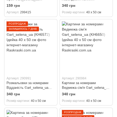
(KHO1224) Ідейка (Без
©art.solomiia (KH6659) Ідейка
159 грн
340 грн
коробки) 25 х 25 см
40 х 50 см
Артикул
299415
Розмір картини
40 х 50 см
РОЗПРОДАЖ
ЗАЛИШИЛОСЬ 7 ДНІВ
Артикул: 290991
Артикул: 290984
Розмальовки за номерами
Картини за номерами
Відданість ©art_selena_ua
Ведмежа сім'я ©art_selena_ua
(KH6572) Ідейка 40 х 50 см
(KH6650) Ідейка 40 х 50 см
340 грн
340 грн
Розмір картини
40 х 50 см
Розмір картини
40 х 50 см
РОЗПРОДАЖ