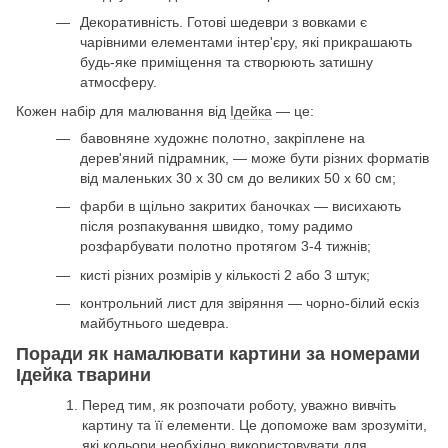
Декоративність. Готові шедеври з вовками є
чарівними елементами інтер'єру, які прикрашають
будь-яке приміщення та створюють затишну
атмосферу.
Кожен набір для малювання від
Ідейка
— це:
бавовняне художнє полотно, закріплене на
дерев'яний підрамник, — може бути різних форматів
від маленьких 30 х 30 см до великих 50 х 60 см;
фарби в щільно закритих баночках — висихають
після розпакування швидко, тому радимо
розфарбувати полотно протягом 3-4 тижнів;
кисті різних розмірів у кількості 2 або 3 штук;
контрольний лист для звіряння — чорно-білий ескіз
майбутнього шедевра.
Поради як намалювати картини за номерами
Ідейка тварини
Перед тим, як розпочати роботу, уважно вивчіть
картину та її елементи. Це допоможе вам зрозуміти,
які кольори необхідно використовувати для