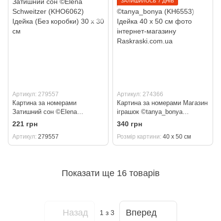
ЗАЛИШИЛОСЬ 7 ДНІВ
Артикул: 279557
Артикул: 274366
Картина за номерами
Картина за номерами Магазин
Затишний сон ©Elena
іграшок ©tanya_bonya
Schweitzer (KHO6062) Ідейка
(KH6553) Ідейка 40 х 50 см
221 грн
340 грн
(Без коробки) 30 х 30 см
Артикул
279557
Розмір картини
40 х 50 см
Показати ще 16 товарів
Назад
Вперед
1
з 3