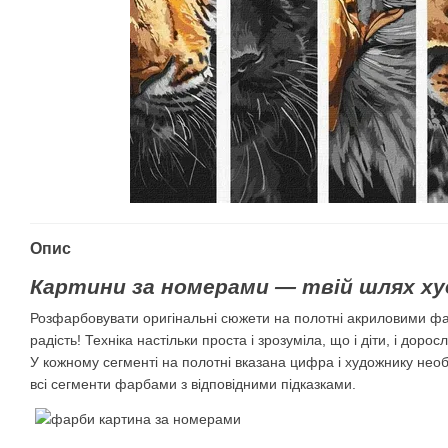
Опис
Картини за номерами — твій шлях ху
Розфарбовувати оригінальні сюжети на полотні акриловими ф
радість! Техніка настільки проста і зрозуміла, що і діти, і дорос
У кожному сегменті на полотні вказана цифра і художнику нео
всі сегменти фарбами з відповідними підказками.