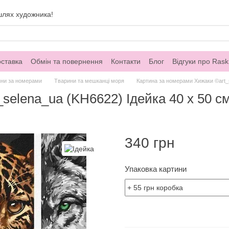
шлях художника!
оставка
Обмін та повернення
Контакти
Блог
Відгуки про Rask
ини за номерами
Тварини та мешканці моря
Картина за номерами Хижаки ©art_s
selena_ua (KH6622) Ідейка 40 х 50 с
340 грн
Упаковка картини