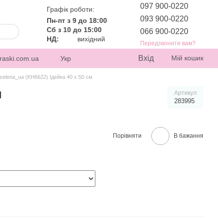
097 900-0220
Графік роботи:
093 900-0220
Пн-пт з 9 до 18:00
Сб з 10 до 15:00
066 900-0220
НД:
вихідний
Передзвонити вам?
Вхід
Мій кошик
raski.com.ua
Укр
elena_ua (KH6622) Ідейка 40 х 50 см
м
Артикул
283995
Порівняти
В бажання