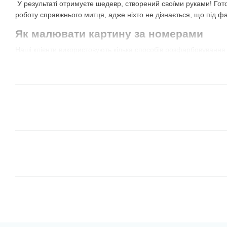
У результаті отримуєте шедевр, створений своїми руками! Гот
роботу справжнього митця, адже ніхто не дізнається, що під ф
Як малювати картину за номерами
Наші клієнти використовують кілька способів розфарбовування
їх самостійно і визначити найкращий для себе!
Всі сегменти одного кольору
. Відкриваєте фарбу 
сектори з таким номером. Потім обираєте наступний 
сектори з цим же номером і так далі. Не обов'язково 
можна брати той, який більше подобається, або той
для сусіднього із уже зафарбованим сегментом.
В цьому випадку результат може бути незрозумілим 
але дуже весело спостерігати, як з'являється картина
Від темних відтінків до світлих.
Це схожий на перш
коричневі і зелені кольори, чудово лягають на худож
межі і вони перекривають лінії контурів. Завдяки ць
сусідні, більш світлі елементи.
Зверніть увагу, що
іноді в наборі є баночка з чо
полотні — темно-сірі області. Деякі виробники роблят
малюють по цифрам вперше, могли потренуватися і 