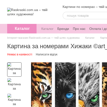
Перейти до основного контенту
Картини по номерах – твій 
Каталог
Каталог
Бренди
Про нас
Оплата і д
Інтернет-магазин Raskraski.com.ua — твій шлях художника
Каталог
Карт
Картина за номерами Хижаки ©art_
Немає в наявності
Написати відгук