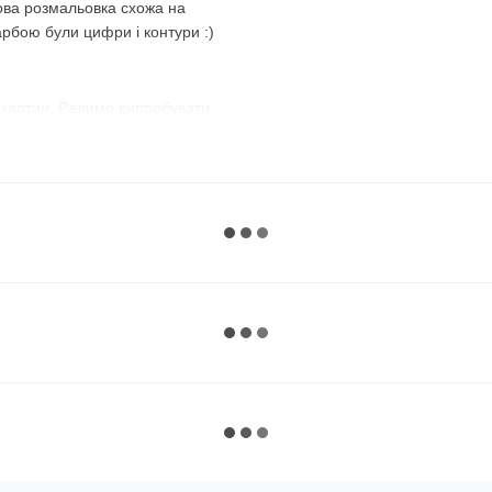
ова розмальовка схожа на
арбою були цифри і контури :)
 картин. Радимо випробувати
з №1 і розфарбовуєте всі
номер і зафарбовуєте всі
використовувати їх по порядку,
, що передбачений
майже до останньої фарби,
 :)
ий варіант. Темні, наприклад,
нє полотно, добре видно їхні
ому дуже зручно замальовувати
рною фарбою без номера
, а на
ь їх спеціально, щоб люди, які
розфарбувати спочатку їх —