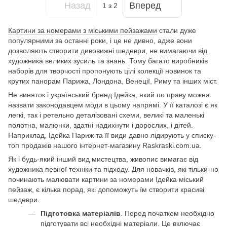
Назад
Вперед
1
з 2
Картини за номерами з міськими пейзажами
стали дуже
популярними за останні роки, і це не дивно, адже вони
дозволяють створити дивовижні шедеври, не вимагаючи від
художника великих зусиль та знань. Тому багато виробників
наборів для творчості пропонують цілі колекції новинок та
крутих панорам Парижа, Лондона, Венеції, Риму та інших міст.
Не виняток і український бренд
Ідейка
, який по праву можна
назвати законодавцем моди в цьому напрямі. У її каталозі є як
легкі, так і ретельно деталізовані схеми, великі та маленькі
полотна, малюнки, здатні надихнути і дорослих, і дітей.
Наприклад, Ідейка Париж та її види давно лідирують у списку-
топ продажів нашого інтернет-магазину Raskraski.com.ua.
Як і будь-який інший вид мистецтва, живопис вимагає від
художника певної техніки та підходу. Для новачків, які тільки-но
починають малювати картини за номерами Ідейка міський
пейзаж, є кілька порад, які допоможуть їм створити красиві
шедеври.
Підготовка матеріалів
. Перед початком необхідно
підготувати всі необхідні матеріали. Це включає