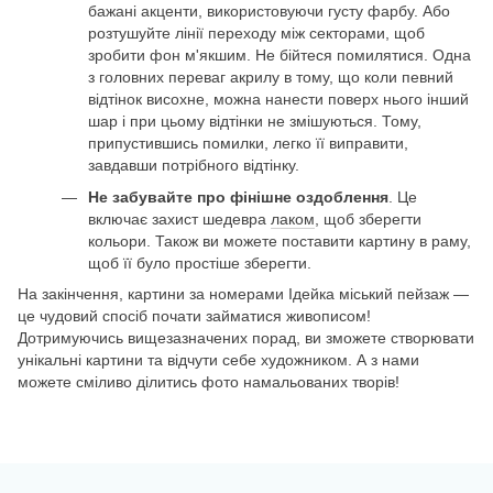
бажані акценти, використовуючи густу фарбу. Або
розтушуйте лінії переходу між секторами, щоб
зробити фон м'якшим. Не бійтеся помилятися. Одна
з головних переваг акрилу в тому, що коли певний
відтінок висохне, можна нанести поверх нього інший
шар і при цьому відтінки не змішуються. Тому,
припустившись помилки, легко її виправити,
завдавши потрібного відтінку.
Не забувайте про фінішне оздоблення
. Це
включає захист шедевра
лаком
, щоб зберегти
кольори. Також ви можете поставити картину в раму,
щоб її було простіше зберегти.
На закінчення, картини за номерами Ідейка міський пейзаж —
це чудовий спосіб почати займатися живописом!
Дотримуючись вищезазначених порад, ви зможете створювати
унікальні картини та відчути себе художником. А з нами
можете сміливо ділитись фото намальованих творів!