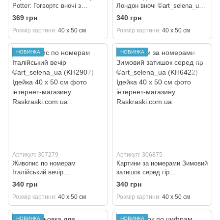
Potter: Гоґвортс вночі з
Лондон вночі ©art_selena_ua
фарбами металік extra
(KH3662) Ідейка 40 х 50 см
369 грн
340 грн
©Warner Bros (KH5230) Ідейка
Розмір картини
40 х 50 см
Розмір картини
40 х 50 см
40 х 50 см
НОВИНКА
НОВИНКА
Артикул: 307279
Артикул: 306875
Живопис по номерам
Картини за номерами Зимовий
Італійський вечір
затишок серед гір
©art_selena_ua (KH2907)
©art_selena_ua (KH6422)
340 грн
340 грн
Ідейка 40 х 50 см
Ідейка 40 х 50 см
Розмір картини
40 х 50 см
Розмір картини
40 х 50 см
НОВИНКА
НОВИНКА