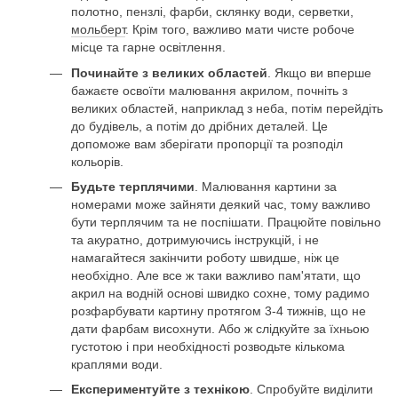
полотно, пензлі, фарби, склянку води, серветки,
мольберт
. Крім того, важливо мати чисте робоче
місце та гарне освітлення.
Починайте з великих областей
. Якщо ви вперше
бажаєте освоїти малювання акрилом, почніть з
великих областей, наприклад з неба, потім перейдіть
до будівель, а потім до дрібних деталей. Це
допоможе вам зберігати пропорції та розподіл
кольорів.
Будьте терплячими
. Малювання картини за
номерами може зайняти деякий час, тому важливо
бути терплячим та не поспішати. Працюйте повільно
та акуратно, дотримуючись інструкцій, і не
намагайтеся закінчити роботу швидше, ніж це
необхідно. Але все ж таки важливо пам'ятати, що
акрил на водній основі швидко сохне, тому радимо
розфарбувати картину протягом 3-4 тижнів, що не
дати фарбам висохнути. Або ж слідкуйте за їхньою
густотою і при необхідності розводьте кількома
краплями води.
Експериментуйте з технікою
. Спробуйте виділити