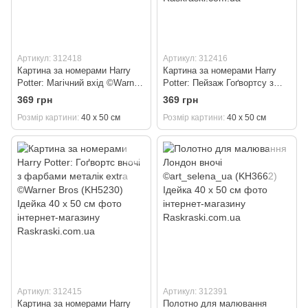
Артикул: 312418
Артикул: 312416
Картина за номерами Harry
Картина за номерами Harry
Potter: Магічний вхід ©Warner
Potter: Пейзаж Гоґвортсу з
Bros (KH5234) Ідейка 40 х 50
фарбами металік ©Warner
369 грн
369 грн
см
Bros (KH5232) Ідейка 40 х 50
Розмір картини
40 х 50 см
Розмір картини
40 х 50 см
см
Артикул: 312415
Артикул: 312391
Картина за номерами Harry
Полотно для малювання