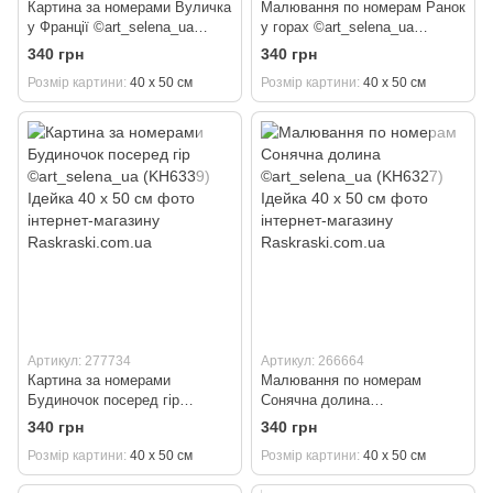
Картина за номерами Вуличка
Малювання по номерам Ранок
у Франції ©art_selena_ua
у горах ©art_selena_ua
(KH3651) Ідейка 40 х 50 см
(KH6347) Ідейка 40 х 50 см
340 грн
340 грн
Розмір картини
40 х 50 см
Розмір картини
40 х 50 см
Артикул: 277734
Артикул: 266664
Картина за номерами
Малювання по номерам
Будиночок посеред гір
Сонячна долина
©art_selena_ua (KH6339)
©art_selena_ua (KH6327)
340 грн
340 грн
Ідейка 40 х 50 см
Ідейка 40 х 50 см
Розмір картини
40 х 50 см
Розмір картини
40 х 50 см