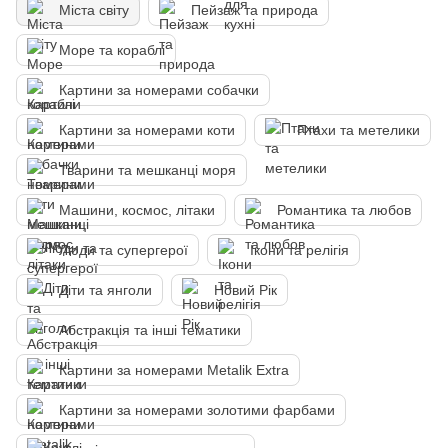
Міста світу
Пейзаж та природа
Море та кораблі
Картини за номерами собачки
Картини за номерами коти
Птахи та метелики
Тварини та мешканці моря
Машини, космос, літаки
Романтика та любов
Люди та супергерої
Ікони та релігія
Діти та янголи
Новий Рік
Абстракція та інші тематики
Картини за номерами Metalik Extra
Картини за номерами золотими фарбами