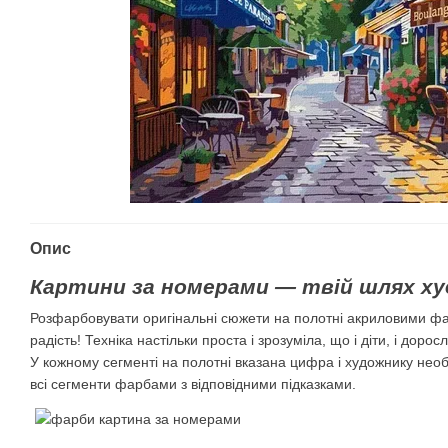
Опис
Картини за номерами — твій шлях ху
Розфарбовувати оригінальні сюжети на полотні акриловими ф
радість! Техніка настільки проста і зрозуміла, що і діти, і дорос
У кожному сегменті на полотні вказана цифра і художнику нео
всі сегменти фарбами з відповідними підказками.