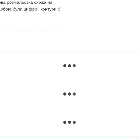
ова розмальовка схожа на
арбою були цифри і контури :)
 картин. Радимо випробувати
з №1 і розфарбовуєте всі
номер і зафарбовуєте всі
використовувати їх по порядку,
, що передбачений
майже до останньої фарби,
 :)
ий варіант. Темні, наприклад,
нє полотно, добре видно їхні
ому дуже зручно замальовувати
рною фарбою без номера
, а на
ь їх спеціально, щоб люди, які
розфарбувати спочатку їх —