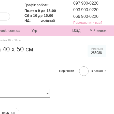
097 900-0220
Графік роботи:
093 900-0220
Пн-пт з 9 до 18:00
Сб з 10 до 15:00
066 900-0220
НД:
вихідний
Передзвонити вам?
Вхід
Мій кошик
raski.com.ua
Укр
дейка 40 х 50 см
 40 х 50 см
Артикул
283988
Порівняти
В бажання
 швидко