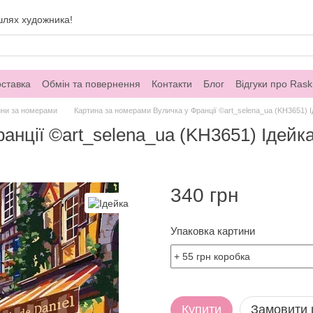
шлях художника!
оставка
Обмін та повернення
Контакти
Блог
Відгуки про Rask
ини за номерами
Картина за номерами Вуличка у Франції ©art_selena_ua (KH3651) І
нції ©art_selena_ua (KH3651) Ідейка
340 грн
Упаковка картини
Купити
Замовити