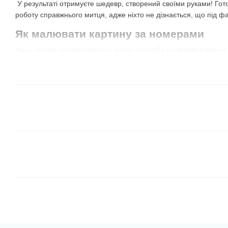
У результаті отримуєте шедевр, створений своїми руками! Гот
роботу справжнього митця, адже ніхто не дізнається, що під ф
Як малювати картину за номерами
Наші клієнти використовують кілька способів розфарбовування
їх самостійно і визначити найкращий для себе!
Всі сегменти одного кольору
. Відкриваєте фарбу 
сектори з таким номером. Потім обираєте наступний 
сектори з цим же номером і так далі. Не обов'язково 
можна брати той, який більше подобається, або той
для сусіднього із уже зафарбованим сегментом.
В цьому випадку результат може бути незрозумілим 
але дуже весело спостерігати, як з'являється картина
Від темних відтінків до світлих.
Це схожий на перш
коричневі і зелені кольори, чудово лягають на худож
межі і вони перекривають лінії контурів. Завдяки ць
сусідні, більш світлі елементи.
Зверніть увагу, що
іноді в наборі є баночка з чо
полотні — темно-сірі області. Деякі виробники роблят
малюють по цифрам вперше, могли потренуватися і 