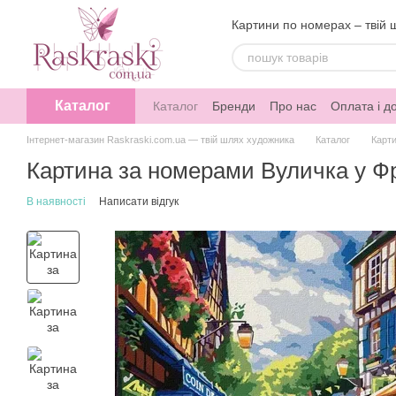
Перейти до основного контенту
Картини по номерах – твій 
Каталог
Каталог
Бренди
Про нас
Оплата і д
Інтернет-магазин Raskraski.com.ua — твій шлях художника
Каталог
Карт
Картина за номерами Вуличка у Фра
В наявності
Написати відгук