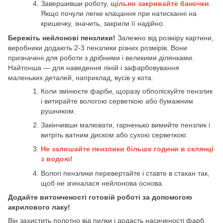
Завершивши роботу,
щільно закривайте баночки
.
Якщо почули легке клацання при натисканні на
кришечку, значить, закрили її надійно.
Бережіть нейлонові пензлики!
Залежно від розміру картини,
виробники додають 2-3 пензлики різних розмірів. Вони
призначені для роботи з дрібними і великими ділянками.
Найтонша — для наведення ліній і зафарбовування
маленьких деталей, наприклад, вусів у кота.
Коли змінюєте фарби, щоразу обполіскуйте пензлик
і витирайте вологою серветкою або бумажним
рушником.
Закінчивши малювати, гарненько вимийте пензлик і
витріть ватним диском або сухою серветкою.
Не залишайте пензлики більше години в склянці
з водою!
Вологі пензлики перевертайте і ставте в стакан так,
щоб не згиналася нейлонова основа.
Додайте витонченості готовій роботі за допомогою
акрилового лаку!
Він захистить полотно від пилки і додасть насиченості фарб.