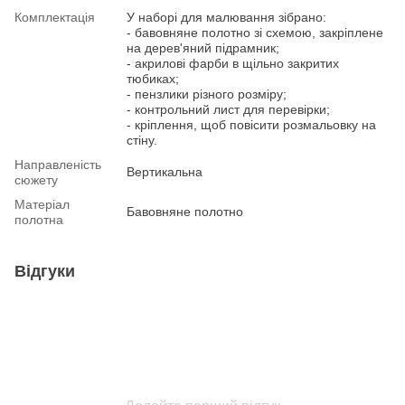
Комплектація
У наборі для малювання зібрано:
- бавовняне полотно зі схемою, закріплене
на дерев'яний підрамник;
- акрилові фарби в щільно закритих
тюбиках;
- пензлики різного розміру;
- контрольний лист для перевірки;
- кріплення, щоб повісити розмальовку на
стіну.
Направленість
Вертикальна
сюжету
Матеріал
Бавовняне полотно
полотна
Відгуки