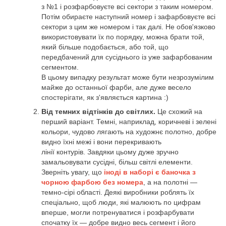
з №1 і розфарбовуєте всі сектори з таким номером.
Потім обираєте наступний номер і зафарбовуєте всі
сектори з цим же номером і так далі. Не обов'язково
використовувати їх по порядку, можна брати той,
який більше подобається, або той, що
передбачений для сусіднього із уже зафарбованим
сегментом.
В цьому випадку результат може бути незрозумілим
майже до останньої фарби, але дуже весело
спостерігати, як з'являється картина :)
Від темних відтінків до світлих.
Це схожий на
перший варіант. Темні, наприклад, коричневі і зелені
кольори, чудово лягають на художнє полотно, добре
видно їхні межі і вони перекривають
лінії контурів. Завдяки цьому дуже зручно
замальовувати сусідні, більш світлі елементи.
Зверніть увагу, що
іноді в наборі є баночка з
чорною фарбою без номера
, а на полотні —
темно-сірі області. Деякі виробники роблять їх
спеціально, щоб люди, які малюють по цифрам
вперше, могли потренуватися і розфарбувати
спочатку їх — добре видно весь сегмент і його