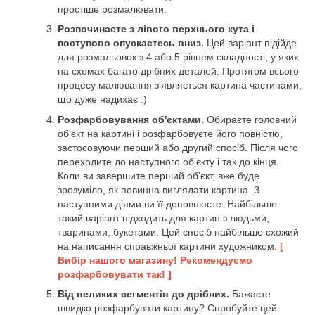
простіше розмалювати.
Розпочинаєте з лівого верхнього кута і
поступово опускаєтесь вниз.
Цей варіант підійде
для розмальовок з 4 або 5 рівнем складності, у яких
на схемах багато дрібних деталей. Протягом всього
процесу малювання з'являється картина частинами,
що дуже надихає :)
Розфарбовування об'єктами.
Обираєте головний
об'єкт на картині і розфарбовуєте його повністю,
застосовуючи перший або другий спосіб. Після чого
переходите до наступного об'єкту і так до кінця.
Коли ви завершите перший об'єкт, вже буде
зрозуміло, як повинна виглядати картина. З
наступними діями ви її доповнюєте. Найбільше
такий варіант підходить для картин з людьми,
тваринами, букетами. Цей спосіб найбільше схожий
на написання справжньої картини художником.
[
Вибір нашого магазину! Рекомендуємо
розфарбовувати так! ]
Від великих сегментів до дрібних.
Бажаєте
швидко розфарбувати картину? Спробуйте цей