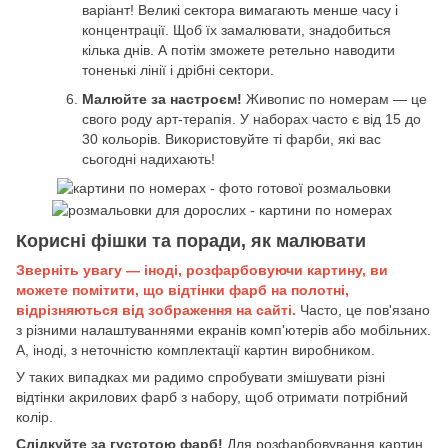
варіант! Великі сектора вимагають менше часу і
концентрації. Щоб їх замалювати, знадобиться
кілька днів. А потім зможете ретельно наводити
тоненькі лінії і дрібні сектори.
Малюйте за настроєм!
Живопис по номерам — це
свого роду арт-терапія. У наборах часто є від 15 до
30 кольорів. Використовуйте ті фарби, які вас
сьогодні надихають!
Корисні фішки та поради, як малювати
Зверніть увагу — іноді, розфарбовуючи картину, ви
можете помітити, що відтінки фарб на полотні,
відрізняються від зображення на сайті.
Часто, це пов'язано
з різними налаштуваннями екранів комп'ютерів або мобільних.
А, іноді, з неточністю комплектації картин виробником.
У таких випадках ми радимо спробувати змішувати різні
відтінки акрилових фарб з набору, щоб отримати потрібний
колір.
Слідкуйте за густотою фарб!
Для розфарбовування картин