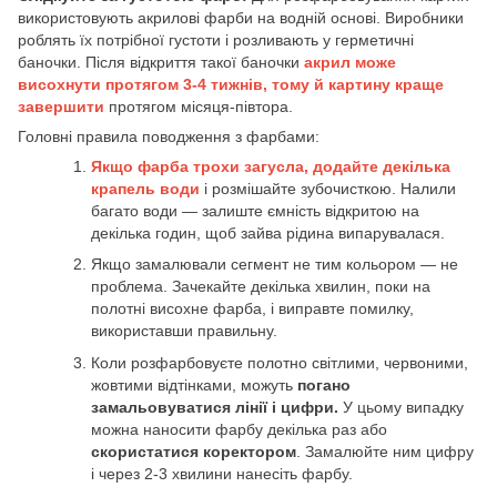
використовують акрилові фарби на водній основі. Виробники
роблять їх потрібної густоти і розливають у герметичні
баночки. Після відкриття такої баночки
акрил може
висохнути протягом 3-4 тижнів, тому й картину краще
завершити
протягом місяця-півтора.
Головні правила поводження з фарбами:
Якщо фарба трохи загусла, додайте декілька
крапель води
і розмішайте зубочисткою. Налили
багато води — залиште ємність відкритою на
декілька годин, щоб зайва рідина випарувалася.
Якщо замалювали сегмент не тим кольором — не
проблема. Зачекайте декілька хвилин, поки на
полотні висохне фарба, і виправте помилку,
використавши правильну.
Коли розфарбовуєте полотно світлими, червоними,
жовтими відтінками, можуть
погано
замальовуватися лінії і цифри.
У цьому випадку
можна наносити фарбу декілька раз або
скористатися коректором
. Замалюйте ним цифру
і через 2-3 хвилини нанесіть фарбу.