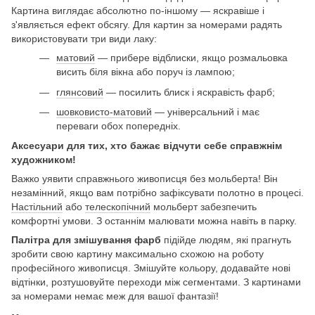
Картина виглядає абсолютно по-іншому — яскравіше і
з'являється ефект обсягу. Для картин за номерами радять
використовувати три види лаку:
матовий
— прибере відблиски, якщо розмальовка
висить біля вікна або поруч із лампою;
глянсовий
— посилить блиск і яскравість фарб;
шовковисто-матовий
— універсальний і має
переваги обох попередніх.
Аксесуари для тих, хто бажає відчути себе справжнім
художником!
Важко уявити справжнього живописця без мольберта! Він
незамінний, якщо вам потрібно зафіксувати полотно в процесі.
Настільний
або
телескопічний
мольберт забезпечить
комфортні умови. З останнім малювати можна навіть в парку.
Палітра для змішування фарб
підійде людям, які прагнуть
зробити свою картину максимально схожою на роботу
професійного живописця. Змішуйте кольору, додавайте нові
відтінки, розтушовуйте переходи між сегментами. З картинами
за номерами немає меж для вашої фантазії!