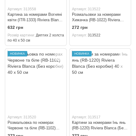
Артикул: 313558
Артикул: 313522
Картина за номерами Вогняні
Розмальовки за номерами
квіти (ITR-1333) Riviera Blanca
Хижачка (RB-1022) Riviera
(Без коробки) Диптих 2 холста
Blanca (Без коробки) 40 х 50
632 грн
272 грн
по 40 х 50 см
см
Розмір картини
Диптих 2 холста
Артикул
313522
по 40 х 50 см
НОВИНКА
НОВИНКА
Артикул: 313520
Артикул: 313517
Розмальовка по номерах
Картини за номерами Інь янь
Червоне та біле (RB-1102)
(RB-1220) Riviera Blanca (Без
Riviera Blanca (Без коробки)
коробки) 40 х 50 см
272 грн
272 грн