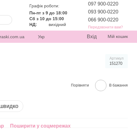
097 900-0220
Графік роботи:
093 900-0220
Пн-пт з 9 до 18:00
Сб з 10 до 15:00
066 900-0220
НД:
вихідний
Передзвонити вам?
Вхід
Мій кошик
raski.com.ua
Укр
Артикул
151270
Порівняти
В бажання
 швидко
ар
Поширити у соцмережах