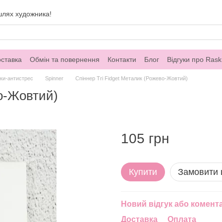
шлях художника!
оставка
Обмін та повернення
Контакти
Блог
Відгуки про Rask
ки-антистрес
Spinner
Спіннер Tri Fidget Металик (Рожево-Жовтий)
во-Жовтий)
105 грн
Купити
Замовити
Новий відгук або комент
Доставка
Оплата