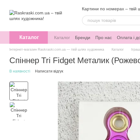
Перейти до основного контенту
Картини по номерах – твій 
Каталог
Каталог
Бренди
Про нас
Оплата і д
Інтернет-магазин Raskraski.com.ua — твій шлях художника
Каталог
Іграш
Спіннер Tri Fidget Металик (Роже
В наявності
Написати відгук