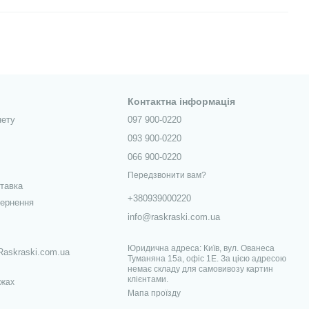
Контактна інформація
нету
097 900-0220
093 900-0220
066 900-0220
Передзвонити вам?
ставка
+380939000220
вернення
info@raskraski.com.ua
Юридична адреса: Київ, вул. Ованеса
Raskraski.com.ua
Туманяна 15а, офіс 1Е. За цією адресою
немає складу для самовивозу картин
клієнтами.
ежах
Мапа проїзду