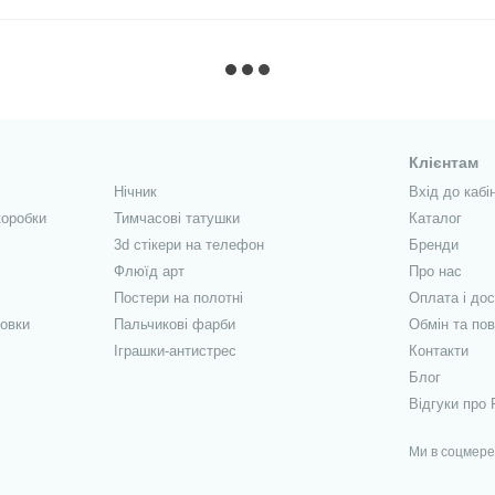
Клієнтам
Нічник
Вхід до кабі
коробки
Тимчасові татушки
Каталог
3d стікери на телефон
Бренди
Флюїд арт
Про нас
Постери на полотні
Оплата і до
овки
Пальчикові фарби
Обмін та по
Іграшки-антистрес
Контакти
Блог
Відгуки про 
Ми в соцмер