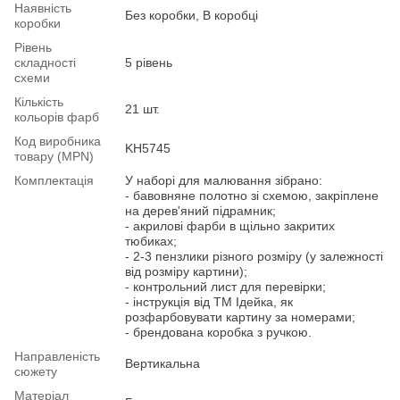
Наявність
Без коробки, В коробці
коробки
Рівень
складності
5 рівень
схеми
Кількість
21 шт.
кольорів фарб
Код виробника
KH5745
товару (MPN)
Комплектація
У наборі для малювання зібрано:
- бавовняне полотно зі схемою, закріплене
на дерев'яний підрамник;
- акрилові фарби в щільно закритих
тюбиках;
- 2-3 пензлики різного розміру (у залежності
від розміру картини);
- контрольний лист для перевірки;
- інструкція від ТМ Ідейка, як
розфарбовувати картину за номерами;
- брендована коробка з ручкою.
Направленість
Вертикальна
сюжету
Матеріал