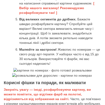
на написання справжньої картини художником.
[
Вибір нашого магазину! Рекомендуємо
розфарбовувати так! ]
Від великих сегментів до дрібних.
Бажаєте
швидко розфарбувати картину? Спробуйте цей
варіант! Великі сектора вимагають менше часу і
концентрації. Щоб їх замалювати, знадобиться
кілька днів. А потім зможете ретельно наводити
тоненькі лінії і дрібні сектори.
Малюйте за настроєм!
Живопис по номерам — це
свого роду арт-терапія. У наборах часто є від 15 до
30 кольорів. Використовуйте ті фарби, які вас
сьогодні надихають!
Корисні фішки та поради, як малювати
Зверніть увагу — іноді, розфарбовуючи картину, ви
можете помітити, що відтінки фарб на полотні,
відрізняються від зображення на сайті.
Часто, це пов'язано
з різними налаштуваннями екранів комп'ютерів або мобільних.