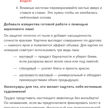
водой!
Влажные кисточки переворачивайте кистью вверх и
ставьте в стакан. Это нужно чтобы не изгибалась
нейлоновая основа.
Добавьте изящества готовой работе с помощью
акрилового лака!
Он защитит полотно от пыли и добавит насыщенности,
сочности краскам. Картина выглядит совершенно по-другому
— намного ярче и появляется эффект объема. Для картин по
номерам советуют использовать три вида лака:
матовый
— придаст бархатности и уберет блики,
если раскраска висит возле окна или под лампой;
глянцевый
— усилит блеск и яркость красок;
шелковисто-матовый
— универсальный и обладает
преимуществами обоих предыдущих.
Аксессуары для тех, кто желает ощутить себя истинным
художником!
Трудно представить настоящего живописца без мольберта!
Он незаменим, если вы предпочитаете фиксировать холст в
процессе раскрашивания.
Настольный
или
телескопический