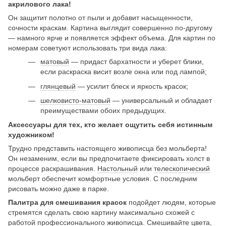
акрилового лака!
Он защитит полотно от пыли и добавит насыщенности,
сочности краскам. Картина выглядит совершенно по-другому
— намного ярче и появляется эффект объема. Для картин по
номерам советуют использовать три вида лака:
матовый
— придаст бархатности и уберет блики,
если раскраска висит возле окна или под лампой;
глянцевый
— усилит блеск и яркость красок;
шелковисто-матовый
— универсальный и обладает
преимуществами обоих предыдущих.
Аксессуары для тех, кто желает ощутить себя истинным
художником!
Трудно представить настоящего живописца без мольберта!
Он незаменим, если вы предпочитаете фиксировать холст в
процессе раскрашивания.
Настольный
или
телескопический
мольберт обеспечит комфортные условия. С последним
рисовать можно даже в парке.
Палитра для смешивания красок
подойдет людям, которые
стремятся сделать свою картину максимально схожей с
работой профессионального живописца. Смешивайте цвета,