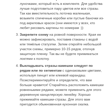
луночками, который есть в комплекте. Для удобства
лучше подготовиться пару цветов или все стразы.
Так как вместительность лоточка маленькая,
возьмите спичечные коробки или пустые баночки из-
под акриловых красок (они имеются у всех, кто
любит рисовать картины по номерам :))
Закрепите схему
на ровной поверхности. Края ее
можно зафиксировать, поставив стаканы с водой
или тяжёлые статуэтки. Затем откройте небольшой
участок схемы, примерно 10-15 рядов, отогнув
защитную пленку. Так вы не будете прижиматься
локтями к полотну.
Выкладывать стразы-камешки следует по
рядам или по сегментам
с одинаковыми цветами,
используя пинцет или клеевой карандаш.
Поэкспериментируйте и определите, что вам
больше нравится! Старайтесь расположить камешки
ровненькими рядами, можете применить для этого
деревянную канцелярскую линейку. Хорошо
прижимайте камешки-стразы. Для этого вам
пригодится обыкновенная кухонная скалка.