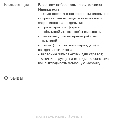
Комплектация
В составе набора алмазной мозаики
Идейка есть:
- схема сюжета с нанесенным слоем клея,
покрытая белой защитной пленкой и
закреплена на подрамник;
- стразы круглой формы;
- небольшой лоток, чтобы высыпать
стразы-камушки во время работы;
- гель-клей;
- стилус (пластиковый карандаш) и
квадратик силикона;
- запасные зип-пакетики для стразов;
- ключ-инструкция и вкладыш с советами,
как выкладывать алмазную мозаику.
Отзывы
Добавьте первый отзыв