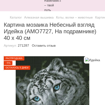
Каталог
Алмазная вышивка
Коты, волки – животные
Карти
Картина мозаика Небесный взгляд
Идейка (AMO7727, На подрамнике)
40 х 40 см
Артикул:
271287
Оставить отзыв
РАСПРОДАЖА
−5%
ОСТАЛОСЬ 5 ДНЕЙ