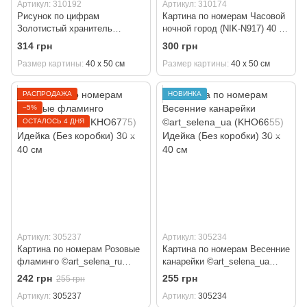
Артикул: 310192
Артикул: 310174
Рисунок по цифрам
Картина по номерам Часовой
Золотистый хранитель
ночной город (NIK-N917) 40 х
(золотые краски) (BJX1248) 40
50 см
314 грн
300 грн
х 50 см
Размер картины
40 х 50 см
Размер картины
40 х 50 см
РАСПРОДАЖА
НОВИНКА
−5%
ОСТАЛОСЬ 4 ДНЯ
Артикул: 305237
Артикул: 305234
Картина по номерам Розовые
Картина по номерам Весенние
фламинго ©art_selena_ru
канарейки ©art_selena_ua
(KHO6775) Идейка (Без
(KHO6655) Идейка (Без
242 грн
255 грн
255 грн
коробки) 30 х 40 см
коробки) 30 х 40 см
Артикул
305237
Артикул
305234