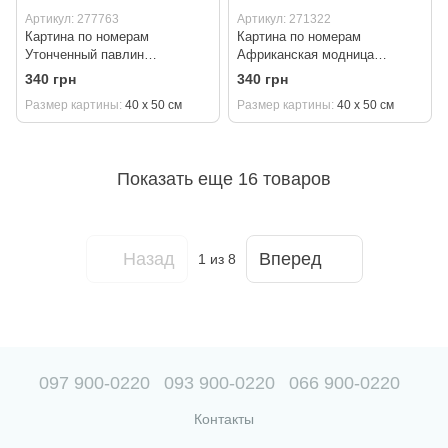
Артикул: 277763
Артикул: 271322
Картина по номерам
Картина по номерам
Утонченный павлин
Африканская модница
©art_selena_ua (KH6578)
©art_selena_ua (KH8330)
340 грн
340 грн
Идейка 40 х 50 см
Идейка 40 х 50 см
Размер картины
40 х 50 см
Размер картины
40 х 50 см
Показать еще 16 товаров
Назад
Вперед
1
из 8
097 900-0220
093 900-0220
066 900-0220
Контакты