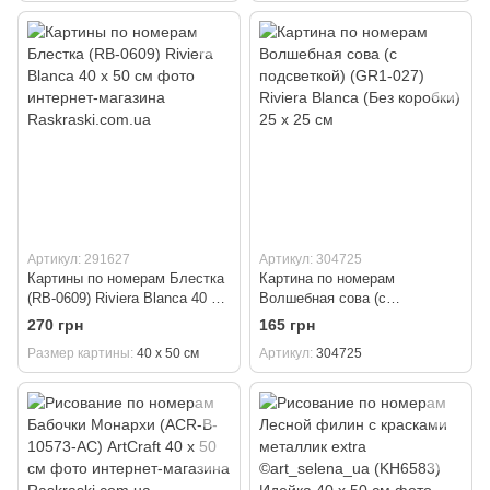
Артикул: 291627
Артикул: 304725
Картины по номерам Блестка
Картина по номерам
(RB-0609) Riviera Blanca 40 х
Волшебная сова (с
50 см
подсветкой) (GR1-027) Riviera
270 грн
165 грн
Blanca (Без коробки) 25 х 25
Размер картины
40 х 50 см
Артикул
304725
см