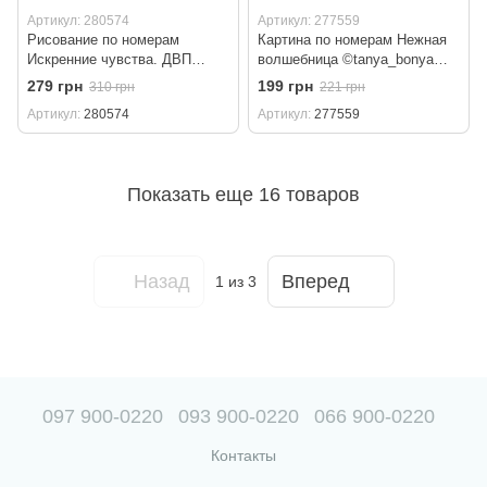
Артикул: 280574
Артикул: 277559
Рисование по номерам
Картина по номерам Нежная
Искренние чувства. ДВП
волшебница ©tanya_bonya
(AS2039) ArtStory (Без
(KHO6044) Идейка (Без
279 грн
199 грн
310 грн
221 грн
коробки) 30 х 30 см
коробки) 30 х 30 см
Артикул
280574
Артикул
277559
Показать еще 16 товаров
Назад
Вперед
1
из 3
097 900-0220
093 900-0220
066 900-0220
Контакты