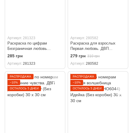
Артикул: 281323
Артикул: 280582
Раскраска по цифрам
Раскраска для взрослых
Безграничная любовь
Первая любовь. ДВП
©art_selena_ua (KHO8422)
(AS2047) ArtStory (Без
285 грн
279 грн
310 грн
Идейка 40 х 50 см
коробки) 30 х 30 см
Артикул
281323
Артикул
280582
РАСПРОДАЖА
РАСПРОДАЖА
−10%
−10%
ОСТАЛОСЬ 5 ДНЕЙ
ОСТАЛОСЬ 5 ДНЕЙ