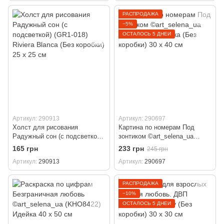
РАСПРОДАЖА
−5%
ОСТАЛОСЬ 5 ДНЕЙ
Артикул: 290913
Артикул: 290697
Холст для рисования
Картина по номерам Под
Радужный сон (с подсветкой)
зонтиком ©art_selena_ua
(GR1-018) Riviera Blanca (Без
(KHO8472) Идейка (Без
165 грн
233 грн
245 грн
коробки) 25 х 25 см
коробки) 30 х 40 см
Артикул
290913
Артикул
290697
РАСПРОДАЖА
−10%
ОСТАЛОСЬ 5 ДНЕЙ