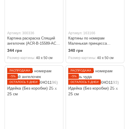
Артикул: 300336
Артикул: 163166
Картина раскраска Спящий
Картины по номерам
ангелочек (ACR-B-15589-AC)
Маленькая принцесса
ArtCraft 40 х 50 см
(KH2324) Идейка 40 х 50 см
344 грн
340 грн
Размер картины
40 х 50 см
Размер картины
40 х 50 см
РАСПРОДАЖА
РАСПРОДАЖА
−5%
−5%
ОСТАЛОСЬ 5 ДНЕЙ
ОСТАЛОСЬ 5 ДНЕЙ