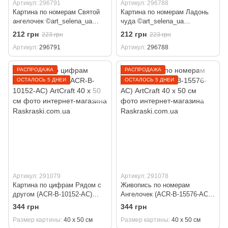
Артикул: 296791
Артикул: 296788
Картина по номерам Святой
Картина по номерам Ладонь
ангелочек ©art_selena_ua
чуда ©art_selena_ua
(KHO1196) Идейка (Без
(KHO1193) Идейка (Без
212 грн
212 грн
223 грн
223 грн
коробки) 25 х 25 см
коробки) 25 х 25 см
Артикул
296791
Артикул
296788
РАСПРОДАЖА
РАСПРОДАЖА
ОСТАЛОСЬ 5 ДНЕЙ
ОСТАЛОСЬ 5 ДНЕЙ
Артикул: 291079
Артикул: 291078
Картина по цифрам Рядом с
Живопись по номерам
другом (ACR-B-10152-AC)
Ангелочек (ACR-B-15576-AC)
ArtCraft 40 х 50 см
ArtCraft 40 х 50 см
344 грн
344 грн
Размер картины
40 х 50 см
Размер картины
40 х 50 см