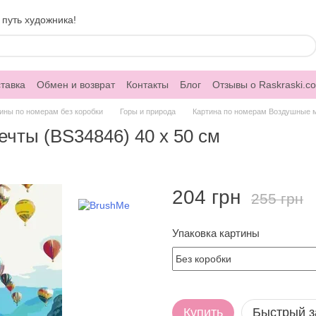
 путь художника!
тавка
Обмен и возврат
Контакты
Блог
Отзывы о Raskraski.c
ины по номерам без коробки
Горы и природа
Картина по номерам Воздушные м
чты (BS34846) 40 х 50 см
204 грн
255 грн
Упаковка картины
Купить
Быстрый з