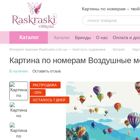
Перейти к основному контенту
Картины по номерам – твой
Каталог
Каталог
Бренды
О нас
Оплата и дос
Интернет магазин Raskraski.com.ua — твой путь художника
Каталог
Карт
Картина по номерам Воздушные ме
В наличии
Оставить отзыв
РАСПРОДАЖА
−20%
ОСТАЛОСЬ 7 ДНЕЙ