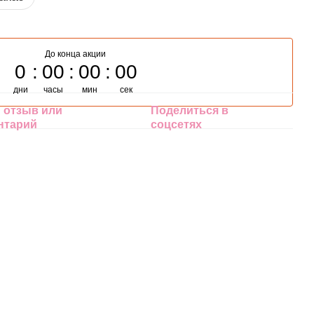
До конца акции
0
00
00
00
дни
часы
мин
сек
 отзыв или
Поделиться в
нтарий
соцсетях