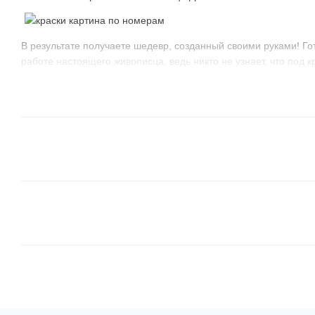
В результате получаете шедевр, созданный своими руками! Го
работе настоящего живописца, ведь никто не узнает, что под 
:)
Как рисовать картину по номерам
Наши клиенты используют несколько способов раскрашивания
испробовать их самостоятельно и определить самый лучший д
Все сегменты одного цвета.
Берете краску с №1 и 
таким номером. Берете следующий номер и закрашив
номером и так далее. Не обязательно использовать 
тот, какой больше нравится, или соседний с тем, чт
В таком варианте результат может быть не понятным
но очень забавно наблюдать, как появляется картина
От темных оттенков к светлым
. Это подобный пер
например, коричневые и зеленые цвета, отлично лож
их границы и они хорошо перекрывают линии контур
удобно зарисовывать соседние, более светлые элем