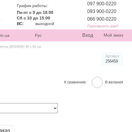
097 900-0220
График работы:
093 900-0220
Пн-пт с 9 до 18
:
00
Сб с 10 до 15
:
00
066 900-0220
ВС:
выходной
Перезвонить вам?
Вход
Мой заказ
om.ua
Рус
ечты (BS34846) 40 х 50 см
Артикул
256459
К сравнению
В желания
аказ