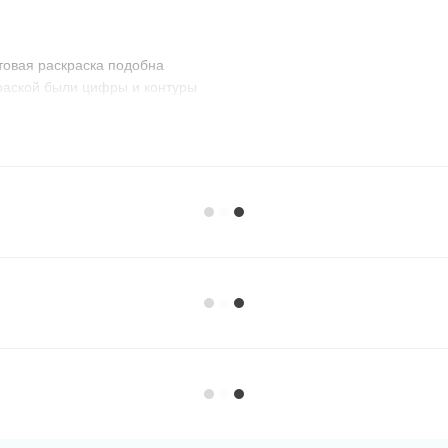
товая раскраска подобна
краской были цифры и контуры
 картин. Советуем
ля себя!
раскрашиваете все сектора с
аете все сектора с этим
их по порядку, можно брать
о вы раскрашивали.
 почти до последней краски,
 :)
вому вариант. Темные,
атся на холст, хорошо видно
ов. Благодаря этому очень
енты.