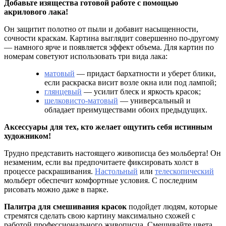
Добавьте изящества готовой работе с помощью
акрилового лака!
Он защитит полотно от пыли и добавит насыщенности,
сочности краскам. Картина выглядит совершенно по-другому
— намного ярче и появляется эффект объема. Для картин по
номерам советуют использовать три вида лака:
матовый
— придаст бархатности и уберет блики,
если раскраска висит возле окна или под лампой;
глянцевый
— усилит блеск и яркость красок;
шелковисто-матовый
— универсальный и
обладает преимуществами обоих предыдущих.
Аксессуары для тех, кто желает ощутить себя истинным
художником!
Трудно представить настоящего живописца без мольберта! Он
незаменим, если вы предпочитаете фиксировать холст в
процессе раскрашивания.
Настольный
или
телескопический
мольберт обеспечит комфортные условия. С последним
рисовать можно даже в парке.
Палитра для смешивания красок
подойдет людям, которые
стремятся сделать свою картину максимально схожей с
работой профессионального живописца. Смешивайте цвета,