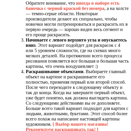
Обратите внимание, что
иногда в наборе есть
баночка с черной краской без номера
, а на холсте
— темно-серые области. Некоторые
производители делают их специально, чтобы
новички могли потренироваться и раскрасить их в
первую очередь — хорошо виден весь сегмент и
его проще раскрасить.
Начинаете с левого верхнего угла и опускаетесь
вниз
. Этот вариант подойдет для раскрасок с 4
или 5 уровнем сложности, где на схемах много
мелких деталей. На протяжении всего процесса
рисования появляется все большая и большая часть
картины, что очень воодушевляет :)
Раскрашивание объектами
. Выбираете главный
объект на картине и раскрашиваете его
полностью, применяя первый или второй способ.
После чего переходите к следующему объекту и
так до конца. Когда вы завершите первый объект,
уже будет понятно, как должна выглядеть картина.
Со следующими действиями вы ее дополняете.
Больше всего такой вариант подходит для картин с
людьми, животными, букетами. Этот способ более
всего похож на написание настоящей картины
художником.
[ Выбор нашего магазина!
Рекомендуем раскрашивать так! ]