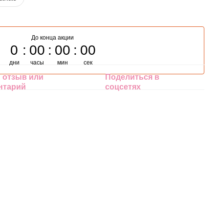
До конца акции
0
00
00
00
дни
часы
мин
сек
 отзыв или
Поделиться в
нтарий
соцсетях