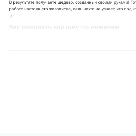
В результате получаете шедевр, созданный своими руками! Го
работе настоящего живописца, ведь никто не узнает, что под 
:)
Как рисовать картину по номерам
Наши клиенты используют несколько способов раскрашивания
испробовать их самостоятельно и определить самый лучший д
Все сегменты одного цвета.
Берете краску с №1 и 
таким номером. Берете следующий номер и закрашив
номером и так далее. Не обязательно использовать 
тот, какой больше нравится, или соседний с тем, чт
В таком варианте результат может быть не понятным
но очень забавно наблюдать, как появляется картина
От темных оттенков к светлым
. Это подобный пер
например, коричневые и зеленые цвета, отлично лож
их границы и они хорошо перекрывают линии контур
удобно зарисовывать соседние, более светлые элем
Обратите внимание, что
иногда в наборе есть бан
номера
, а на холсте — темно-серые области. Неко
специально, чтобы новички могли потренироваться и