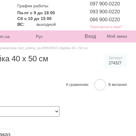
097 900-0220
График работы:
093 900-0220
Пн-пт с 9 до 18
:
00
Сб с 10 до 15
:
00
066 900-0220
ВС:
выходной
Перезвонить вам?
Вход
Мой заказ
om.ua
Рус
романтика ©art_selena_ua (KHO8347) Идейка 40 х 50 см
ка 40 х 50 см
Артикул
274327
К сравнению
В желания
аказ