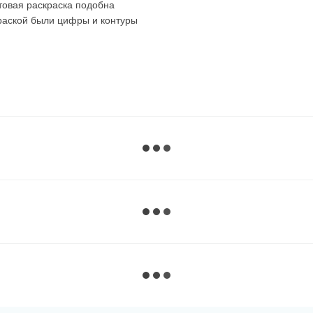
товая раскраска подобна
краской были цифры и контуры
 картин. Советуем
ля себя!
раскрашиваете все сектора с
аете все сектора с этим
их по порядку, можно брать
о вы раскрашивали.
 почти до последней краски,
 :)
вому вариант. Темные,
атся на холст, хорошо видно
ов. Благодаря этому очень
енты.
очка с черной краской без
торые производители делают их
 раскрасить их в первую