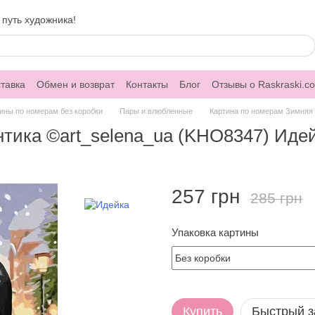
 путь художника!
тавка
Обмен и возврат
Контакты
Блог
Отзывы о Raskraski.c
ины по номерам без коробки
Пары и влюбленные
Картина по номерам Зимняя 
тика ©art_selena_ua (KHO8347) Идей
257 грн
285 грн
Упаковка картины
Купить
Быстрый з