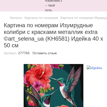
Каталог
Картины по номерам
Картина по номерам Изумрудн
Картина по номерам Изумрудные
колибри с красками металлик extra
©art_selena_ua (KH6581) Идейка 40 х
50 см
Артикул:
277765
Оставить отзыв