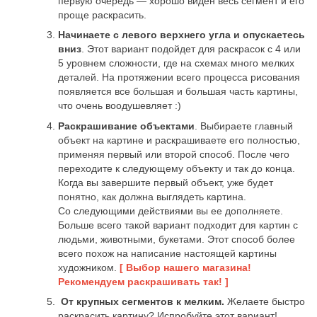
первую очередь — хорошо виден весь сегмент и его
проще раскрасить.
Начинаете с левого верхнего угла и опускаетесь
вниз
. Этот вариант подойдет для раскрасок с 4 или
5 уровнем сложности, где на схемах много мелких
деталей. На протяжении всего процесса рисования
появляется все большая и большая часть картины,
что очень воодушевляет :)
Раскрашивание объектами
. Выбираете главный
объект на картине и раскрашиваете его полностью,
применяя первый или второй способ. После чего
переходите к следующему объекту и так до конца.
Когда вы завершите первый объект, уже будет
понятно, как должна выглядеть картина.
Со следующими действиями вы ее дополняете.
Больше всего такой вариант подходит для картин с
людьми, животными, букетами. Этот способ более
всего похож на написание настоящей картины
художником.
[ Выбор нашего магазина!
Рекомендуем раскрашивать так! ]
От крупных сегментов к мелким.
Желаете быстро
раскрасить картину? Испробуйте этот вариант!