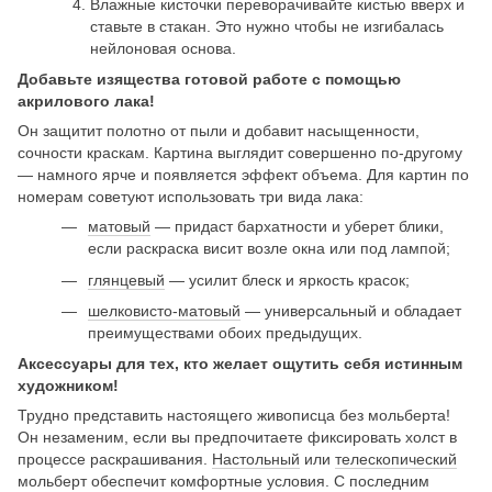
Влажные кисточки переворачивайте кистью вверх и
ставьте в стакан. Это нужно чтобы не изгибалась
нейлоновая основа.
Добавьте изящества готовой работе с помощью
акрилового лака!
Он защитит полотно от пыли и добавит насыщенности,
сочности краскам. Картина выглядит совершенно по-другому
— намного ярче и появляется эффект объема. Для картин по
номерам советуют использовать три вида лака:
матовый
— придаст бархатности и уберет блики,
если раскраска висит возле окна или под лампой;
глянцевый
— усилит блеск и яркость красок;
шелковисто-матовый
— универсальный и обладает
преимуществами обоих предыдущих.
Аксессуары для тех, кто желает ощутить себя истинным
художником!
Трудно представить настоящего живописца без мольберта!
Он незаменим, если вы предпочитаете фиксировать холст в
процессе раскрашивания.
Настольный
или
телескопический
мольберт обеспечит комфортные условия. С последним