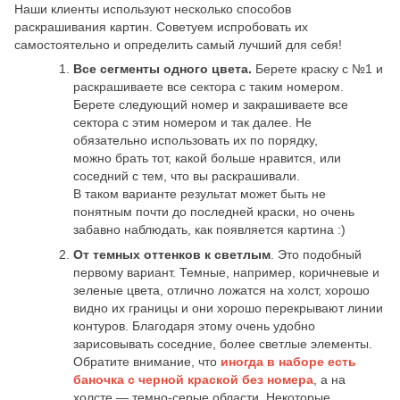
Наши клиенты используют несколько способов
раскрашивания картин. Советуем испробовать их
самостоятельно и определить самый лучший для себя!
Все сегменты одного цвета.
Берете краску с №1 и
раскрашиваете все сектора с таким номером.
Берете следующий номер и закрашиваете все
сектора с этим номером и так далее. Не
обязательно использовать их по порядку,
можно брать тот, какой больше нравится, или
соседний с тем, что вы раскрашивали.
В таком варианте результат может быть не
понятным почти до последней краски, но очень
забавно наблюдать, как появляется картина :)
От темных оттенков к светлым
. Это подобный
первому вариант. Темные, например, коричневые и
зеленые цвета, отлично ложатся на холст, хорошо
видно их границы и они хорошо перекрывают линии
контуров. Благодаря этому очень удобно
зарисовывать соседние, более светлые элементы.
Обратите внимание, что
иногда в наборе есть
баночка с черной краской без номера
, а на
холсте — темно-серые области. Некоторые