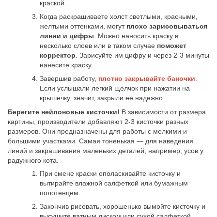
краской.
Когда раскрашиваете холст светлыми, красными,
желтыми оттенками, могут
плохо зарисовываться
линии и цифры
. Можно наносить краску в
несколько слоев или в таком случае
поможет
корректор
. Зарисуйте им цифру и через 2-3 минуты
нанесите краску.
Завершив работу,
плотно закрывайте баночки
.
Если услышали легкий щелчок при нажатии на
крышечку, значит, закрыли ее надежно.
Берегите нейлоновые кисточки!
В зависимости от размера
картины, производители добавляют 2-3 кисточки разных
размеров. Они предназначены для работы с мелкими и
большими участками. Самая тоненькая — для наведения
линий и закрашивания маленьких деталей, например, усов у
радужного кота.
При смене краски ополаскивайте кисточку и
вытирайте влажной салфеткой или бумажным
полотенцем.
Закончив рисовать, хорошенько вымойте кисточку и
высушите ватным диском или сухой салфеткой.