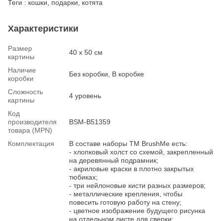
Теги : кошки, подарки, котята
Характеристики
Размер
40 х 50 см
картины
Наличие
Без коробки, В коробке
коробки
Сложность
4 уровень
картины
Код
производителя
BSM-B51359
товара (MPN)
Комплектация
В составе наборы ТМ BrushMe есть:
- хлопковый холст со схемой, закрепленный
на деревянный подрамник;
- акриловые краски в плотно закрытых
тюбиках;
- три нейлоновые кисти разных размеров;
- металлические крепления, чтобы
повесить готовую работу на стену;
- цветное изображение будущего рисунка
на отдельном листе для сверки;