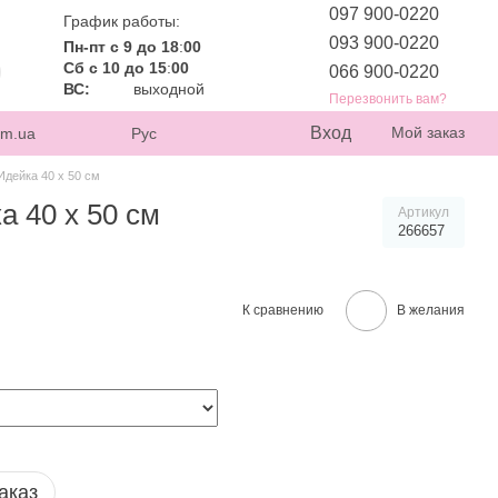
097 900-0220
График работы:
093 900-0220
Пн-пт с 9 до 18
:
00
Сб с 10 до 15
:
00
066 900-0220
ВС:
выходной
Перезвонить вам?
Вход
Мой заказ
om.ua
Рус
Идейка 40 х 50 см
 40 х 50 см
Артикул
266657
К сравнению
В желания
аказ