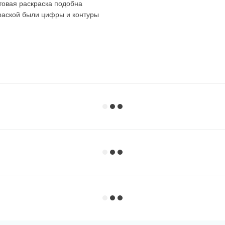
товая раскраска подобна
краской были цифры и контуры
 картин. Советуем
ля себя!
раскрашиваете все сектора с
аете все сектора с этим
их по порядку, можно брать
о вы раскрашивали.
 почти до последней краски,
 :)
вому вариант. Темные,
атся на холст, хорошо видно
ов. Благодаря этому очень
енты.
очка с черной краской без
торые производители делают их
 раскрасить их в первую