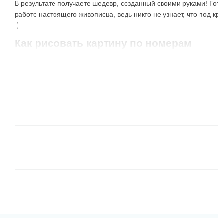
В результате получаете шедевр, созданный своими руками! Го
работе настоящего живописца, ведь никто не узнает, что под 
:)
Как рисовать картину по номерам
Наши клиенты используют несколько способов раскрашивания
испробовать их самостоятельно и определить самый лучший д
Все сегменты одного цвета.
Берете краску с №1 и 
таким номером. Берете следующий номер и закрашив
номером и так далее. Не обязательно использовать 
тот, какой больше нравится, или соседний с тем, чт
В таком варианте результат может быть не понятным
но очень забавно наблюдать, как появляется картина
От темных оттенков к светлым
. Это подобный пер
например, коричневые и зеленые цвета, отлично лож
их границы и они хорошо перекрывают линии контур
удобно зарисовывать соседние, более светлые элем
Обратите внимание, что
иногда в наборе есть бан
номера
, а на холсте — темно-серые области. Неко
специально, чтобы новички могли потренироваться и