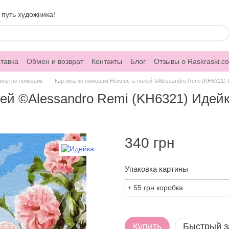
 путь художника!
тавка
Обмен и возврат
Контакты
Блог
Отзывы о Raskraski.c
ины по номерам
Картина по номерам Нежность полей ©Alessandro Remi (KH6321) 
ей ©Alessandro Remi (KH6321) Идейка
340 грн
Упаковка картины
Купить
Быстрый з