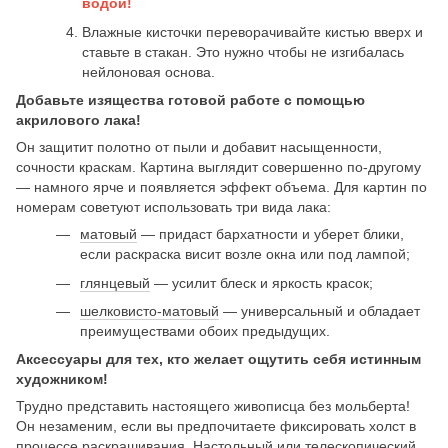
водой!
Влажные кисточки переворачивайте кистью вверх и
ставьте в стакан. Это нужно чтобы не изгибалась
нейлоновая основа.
Добавьте изящества готовой работе с помощью
акрилового лака!
Он защитит полотно от пыли и добавит насыщенности,
сочности краскам. Картина выглядит совершенно по-другому
— намного ярче и появляется эффект объема. Для картин по
номерам советуют использовать три вида лака:
матовый
— придаст бархатности и уберет блики,
если раскраска висит возле окна или под лампой;
глянцевый
— усилит блеск и яркость красок;
шелковисто-матовый
— универсальный и обладает
преимуществами обоих предыдущих.
Аксессуары для тех, кто желает ощутить себя истинным
художником!
Трудно представить настоящего живописца без мольберта!
Он незаменим, если вы предпочитаете фиксировать холст в
процессе раскрашивания.
Настольный
или
телескопический