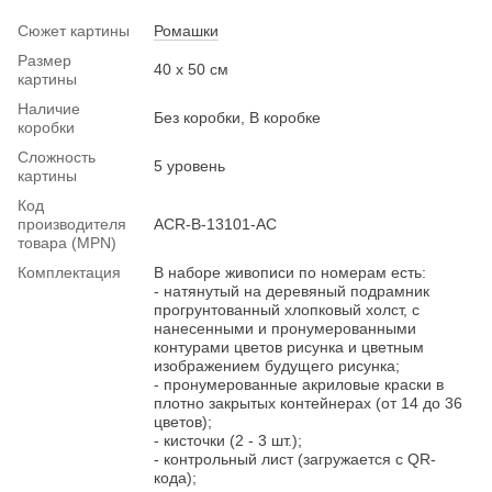
Сюжет картины
Ромашки
Размер
40 х 50 см
картины
Наличие
Без коробки, В коробке
коробки
Сложность
5 уровень
картины
Код
производителя
ACR-B-13101-AC
товара (MPN)
Комплектация
В наборе живописи по номерам есть:
- натянутый на деревяный подрамник
прогрунтованный хлопковый холст, с
нанесенными и пронумерованными
контурами цветов рисунка и цветным
изображением будущего рисунка;
- пронумерованные акриловые краски в
плотно закрытых контейнерах (от 14 до 36
цветов);
- кисточки (2 - 3 шт.);
- контрольный лист (загружается с QR-
кода);