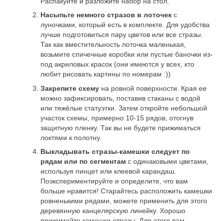
Распакуйте и разложите набор на стол.
Насыпьте немного стразов в лоточек
с
луночками, который есть в комплекте. Для удобства
лучше подготовиться пару цветов или все стразы.
Так как вместительность лоточка маленькая,
возьмите спичечные коробки или пустые баночки из-
под акриловых красок (они имеются у всех, кто
любит рисовать картины по номерам :))
Закрепите схему
на ровной поверхности. Края ее
можно зафиксировать, поставив стаканы с водой
или тяжёлые статуэтки. Затем откройте небольшой
участок схемы, примерно 10-15 рядов, отогнув
защитную пленку. Так вы не будете прижиматься
локтями к полотну.
Выкладывать стразы-камешки следует по
рядам или по сегментам
с одинаковыми цветами,
используя пинцет или клеевой карандаш.
Поэкспериментируйте и определите, что вам
больше нравится! Старайтесь расположить камешки
ровненькими рядами, можете применить для этого
деревянную канцелярскую линейку. Хорошо
прижимайте камешки-стразы. Для этого вам